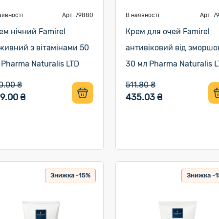
аявності
Арт. 79880
В наявності
Арт. 7
ем нічний Famirel
Крем для очей Famirel
живний з вітамінами 50
антивіковий від зморшо
 Pharma Naturalis LTD
30 мл Pharma Naturalis 
0.00 ₴
511.80 ₴
9.00 ₴
435.03 ₴
Знижка -15%
Знижка -