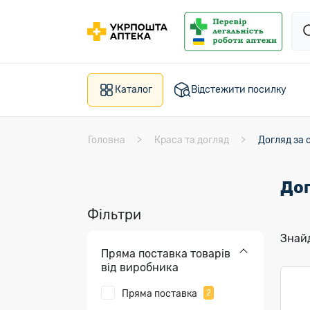
Каталог
Відстежити посилку
Головна
Краса та догляд
Догляд за
Дог
Фільтри
Знайд
Пряма поставка товарів
від виробника
Пряма поставка
2