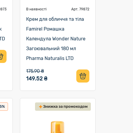
9873
В наявності
Арт. 79872
Крем для обличчя та тіла
к
Famirel Ромашка
LTD
Календула Wonder Nature
Загоювальний 180 мл
Pharma Naturalis LTD
175.90 ₴
149.52 ₴
15%
Знижка за промокодом