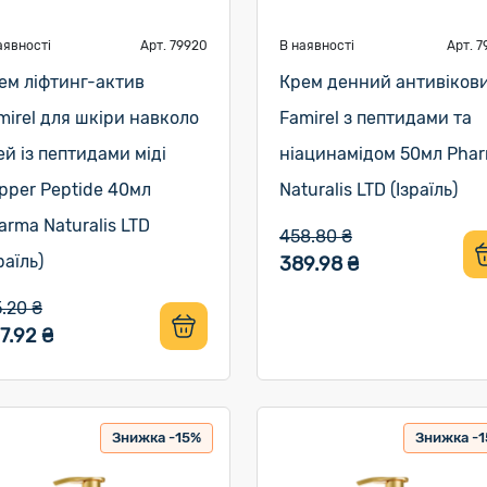
аявності
Арт. 79920
В наявності
Арт. 7
ем ліфтинг-актив
Крем денний антивіков
mirel для шкіри навколо
Famirel з пептидами та
ей із пептидами міді
ніацинамідом 50мл Pha
pper Peptide 40мл
Naturalis LTD (Ізраїль)
arma Naturalis LTD
458.80 ₴
раїль)
389.98 ₴
5.20 ₴
7.92 ₴
Знижка -15%
Знижка -