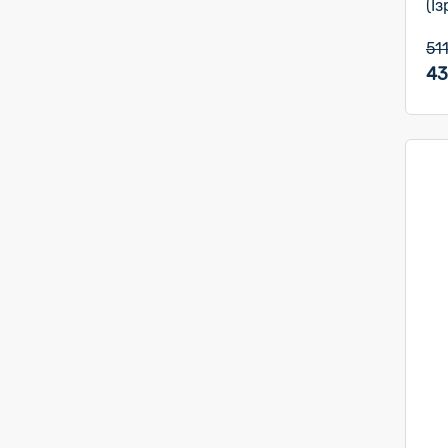
(Із
51
43