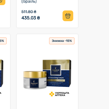
(Ізраїль)
511.80 ₴
435.03 ₴
15%
Знижка -15%