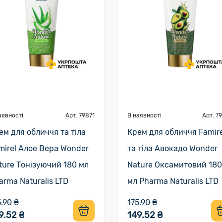
аявності
Арт. 79871
В наявності
Арт. 7
ем для обличчя та тіла
Крем для обличчя Famire
mirel Алое Вера Wonder
та тіла Авокадо Wonder
ture Тонізуючий 180 мл
Nature Оксамитовий 180
arma Naturalis LTD
мл Pharma Naturalis LTD
5.90 ₴
175.90 ₴
9.52 ₴
149.52 ₴