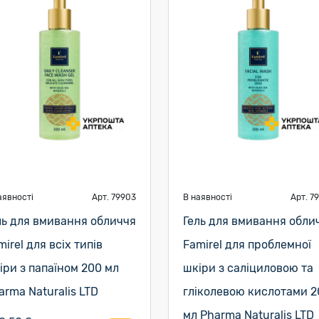
аявності
Арт. 79903
В наявності
Арт. 7
ль для вмивання обличчя
Гель для вмивання обли
mirel для всіх типів
Famirel для проблемної
іри з папаїном 200 мл
шкіри з саліциловою та
arma Naturalis LTD
гліколевою кислотами 2
мл Pharma Naturalis LTD