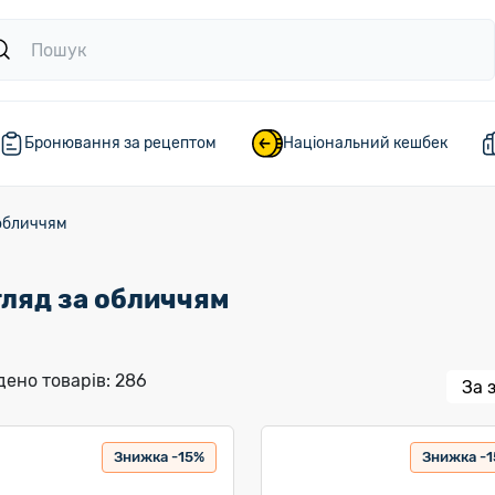
Бронювання за рецептом
Національний кешбек
 обличчям
ляд за обличчям
ено товарів: 286
Знижка -15%
Знижка -