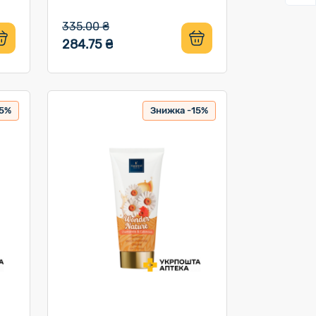
335.00 ₴
284.75 ₴
15%
Знижка -15%