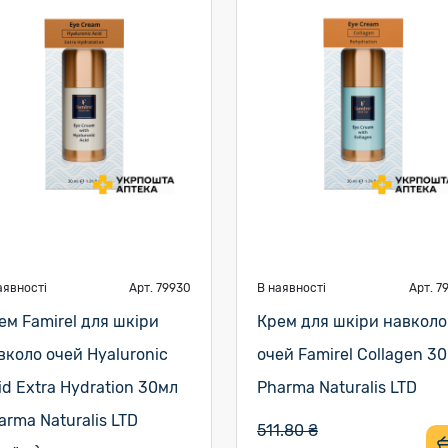
аявності
Арт. 79930
В наявності
Арт. 7
ем Famirel для шкіри
Крем для шкіри навколо
вколо очей Hyaluronic
очей Famirel Collagen 3
id Extra Hydration 30мл
Pharma Naturalis LTD
arma Naturalis LTD
511.80 ₴