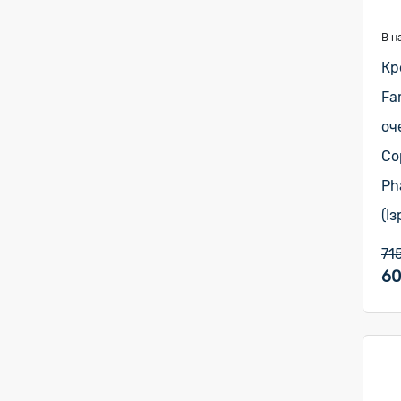
В н
Кр
Fa
оч
Co
Ph
(Із
71
60