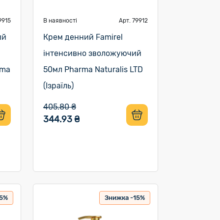
9915
В наявності
Арт. 79912
ий
Крем денний Famirel
інтенсивно зволожуючий
rma
50мл Pharma Naturalis LTD
(Ізраїль)
405.80 ₴
344.93 ₴
15%
Знижка -15%