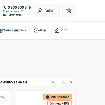
0 800 300 545
Увійти
Є запитання?
Допоможемо!
Мапа відділень
Акції
Блог
15%
Закінчується
Знижка -15%