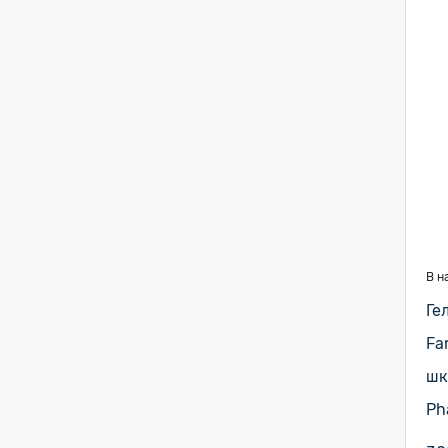
В н
Ге
Fa
шк
Ph