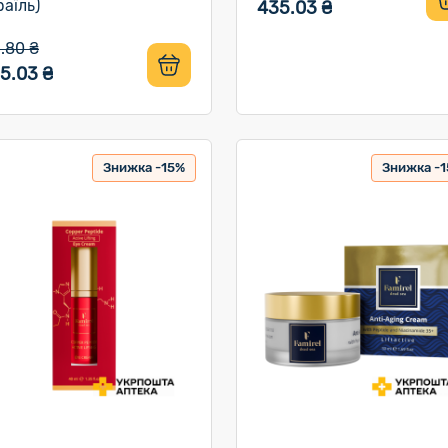
раїль)
435.03 ₴
1.80 ₴
5.03 ₴
Знижка -15%
Знижка -