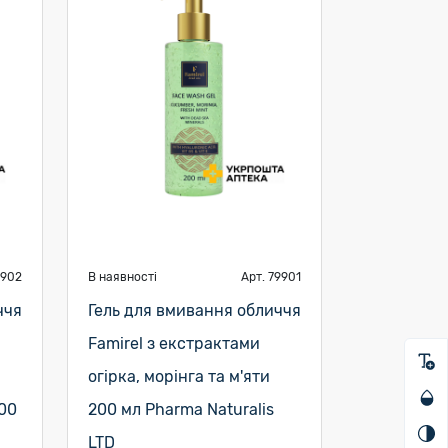
9902
В наявності
Арт. 79901
ччя
Гель для вмивання обличчя
Famirel з екстрактами
огірка, морінга та м'яти
00
200 мл Pharma Naturalis
LTD