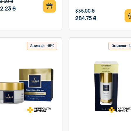
8.50 ₴
2.23 ₴
335.00 ₴
284.75 ₴
Знижка -15%
Знижка -