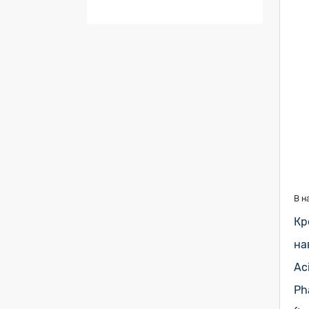
В н
Кр
на
Ac
Ph