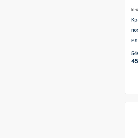
В н
Кр
по
мл
54
45