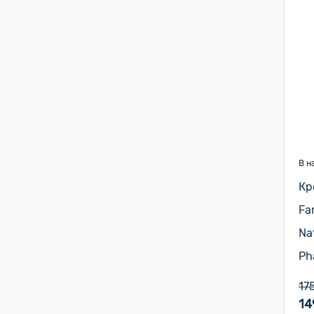
В н
Кр
Fa
Na
Ph
17
14