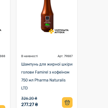
9888
В наявності
Арт. 79887
Шампунь для жирної шкіри
голови Famirel з кофеїном
750 мл Pharma Naturalis
LTD
326.20 ₴
277.27 ₴