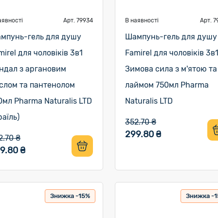
аявності
Арт. 79934
В наявності
Арт. 7
мпунь-гель для душу
Шампунь-гель для душу
mirel для чоловіків 3в1
Famirel для чоловіків 3в
ндал з аргановим
Зимова сила з м'ятою та
слом та пантенолом
лаймом 750мл Pharma
0мл Pharma Naturalis LTD
Naturalis LTD
раїль)
352.70 ₴
299.80 ₴
2.70 ₴
9.80 ₴
Знижка -15%
Знижка -