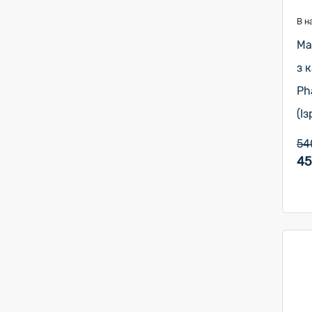
В н
Ма
з 
Ph
(Із
54
45