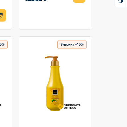
15%
Знижка -15%