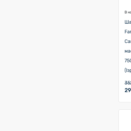
В н
Ша
Fa
Са
ма
75
(Із
35
29