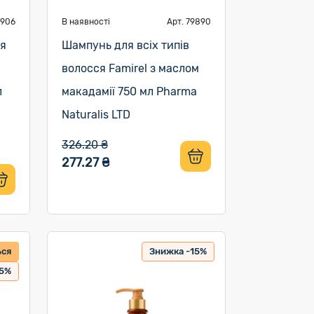
9906
В наявності
Арт. 79890
ся
Шампунь для всіх типів
волосся Famirel з маслом
л
макадамії 750 мл Pharma
Naturalis LTD
326.20 ₴
277.27 ₴
ься
Знижка -15%
15%