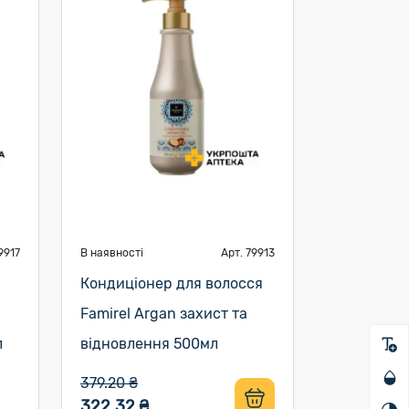
9917
В наявності
Арт. 79913
Кондиціонер для волосся
Famirel Argan захист та
л
відновлення 500мл
379.20 ₴
322.32 ₴