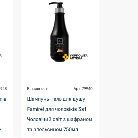
9943
В наявності
Арт. 79940
пів
Шампунь-гель для душу
Famirel для чоловіків 3в1
Чоловічий світ з шафраном
м
та апельсином 750мл