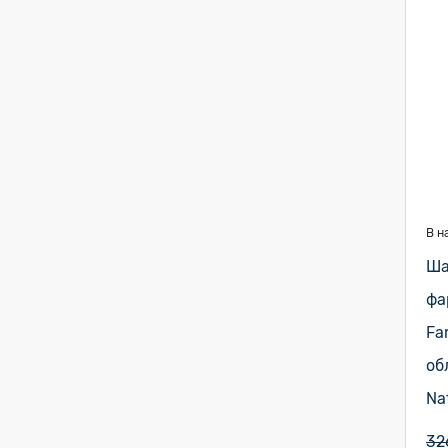
В н
Ша
фа
Fa
об
Na
32