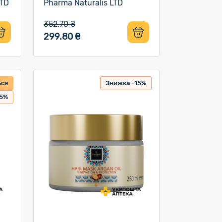
LTD
Pharma Naturalis LTD
352.70 ₴
299.80 ₴
ься
Знижка -15%
15%