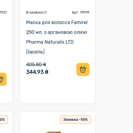
9931
В наявності
Арт. 79919
Маска для волосся Famirel
1
250 мл, з аргановою олією
Pharma Naturalis LTD
(Ізраїль)
405.80 ₴
344.93 ₴
15%
Знижка -15%