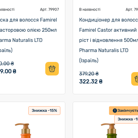
аявності
Арт. 79907
В наявності
Арт. 7
ска для волосся Famirel
Кондиціонер для волос
касторовою олією 250мл
Famirel Castor активний
arma Naturalis LTD
ріст і відновлення 500м
раїль)
Pharma Naturalis LTD
(Ізраїль)
0.00 ₴
9.00 ₴
379.20 ₴
322.32 ₴
Знижка -15%
Закінчуєт
Знижка -