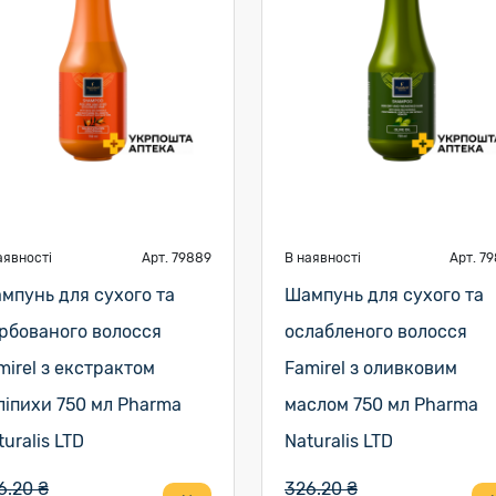
аявності
Арт. 79889
В наявності
Арт. 7
мпунь для сухого та
Шампунь для сухого та
рбованого волосся
ослабленого волосся
mirel з екстрактом
Famirel з оливковим
ліпихи 750 мл Pharma
маслом 750 мл Pharma
turalis LTD
Naturalis LTD
6.20 ₴
326.20 ₴