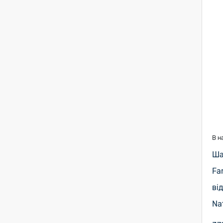
В н
Ша
Fa
ві
Nat