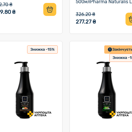
500млPharma Naturalis 
2.70 ₴
9.80 ₴
326.20 ₴
277.27 ₴
Знижка -15%
Закінчуєт
Знижка -