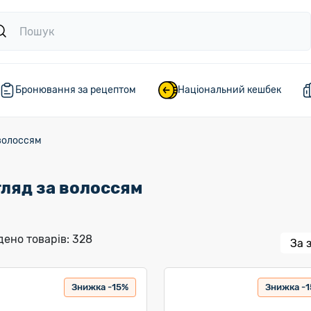
Бронювання за рецептом
Національний кешбек
волоссям
ляд за волоссям
ено товарів: 328
Знижка -15%
Знижка -