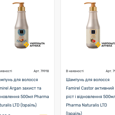
аявності
Арт. 79918
В наявності
Арт. 7
мпунь для волосся
Шампунь для волосся
mirel Argan захист та
Famirel Castor активний
дновлення 500мл Pharma
ріст і відновлення 500м
uralis LTD (Ізраїль)
Pharma Naturalis LTD
(Ізраїль)