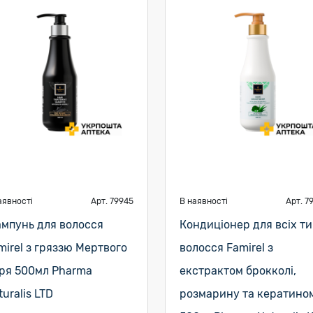
аявності
Арт. 79945
В наявності
Арт. 7
мпунь для волосся
Кондиціонер для всіх ти
mirel з гряззю Мертвого
волосся Famirel з
ря 500мл Pharma
екстрактом брокколі,
turalis LTD
розмарину та кератино