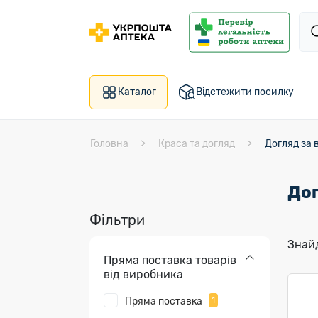
Каталог
Відстежити посилку
Головна
Краса та догляд
Догляд за 
Дог
Фільтри
Знайд
Пряма поставка товарів
від виробника
Пряма поставка
1