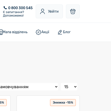
0 800 300 545
Увійти
Є запитання?
Допоможемо!
Мапа відділень
Акції
Блог
15%
Знижка -15%