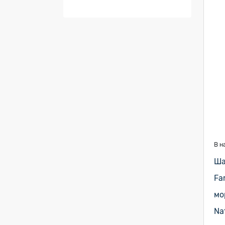
В н
Ша
Fa
мо
Na