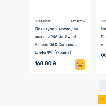
В наявності
Арт. 81939
В н
Біо натурель маска для
Ма
волосся 946 мл, Sweet
Do
Almond Oil & Ceramides
мл
Ельфа ФФ (Україна)
9
168.80 ₴
1