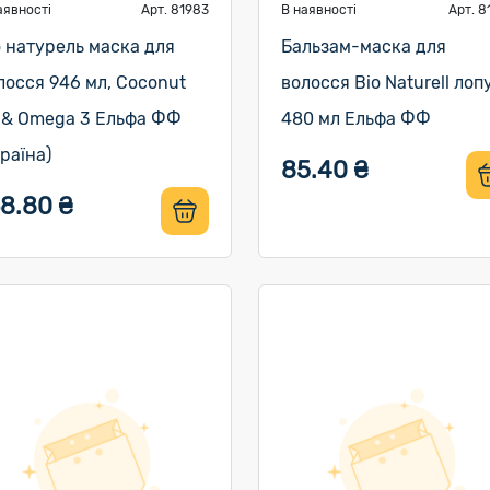
аявності
Арт. 81983
В наявності
Арт. 8
о натурель маска для
Бальзам-маска для
лосся 946 мл, Coconut
волосся Bio Naturell лоп
l & Omega 3 Ельфа ФФ
480 мл Ельфа ФФ
країна)
85.40 ₴
68.80 ₴