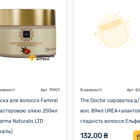
аявності
Арт. 79907
В наявності
Арт. 8
ска для волосся Famirel
The Doctor сироватка д/
касторовою олією 250мл
вол. 89мл UREA+алантої
arma Naturalis LTD
гладкість волосся Ельфа
раїль)
132.00 ₴