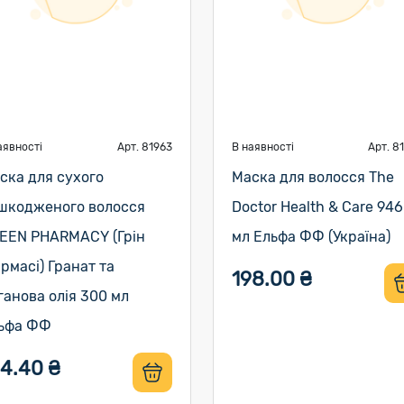
аявності
Арт. 81963
В наявності
Арт. 8
ска для сухого
Маска для волосся The
шкодженого волосся
Doctor Health & Care 946
EEN PHARMACY (Грін
мл Ельфа ФФ (Україна)
рмасі) Гранат та
198.00 ₴
ганова олія 300 мл
ьфа ФФ
54.40 ₴