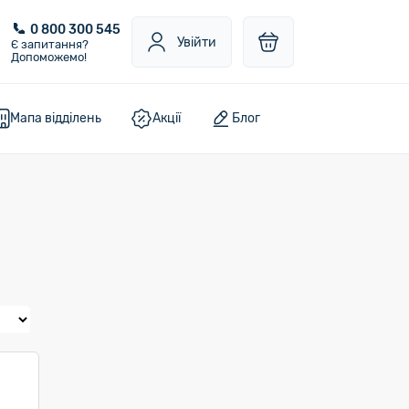
0 800 300 545
Увійти
Є запитання?
Допоможемо!
Мапа відділень
Акції
Блог