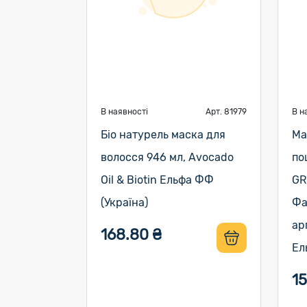
В наявності
Арт. 81979
В н
Біо натурель маска для
Ма
волосся 946 мл, Avocado
по
Oil & Biotin Ельфа ФФ
GR
(Україна)
Фа
ар
168.80 ₴
Ел
1