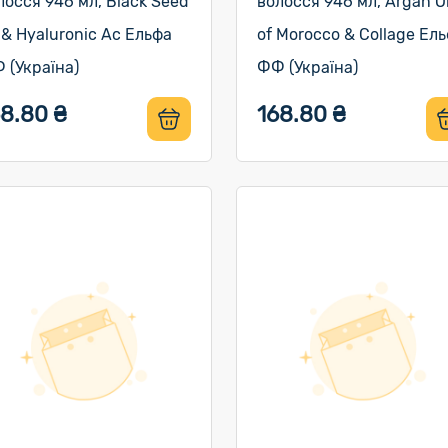
лосся 946 мл, Black Seed
волосся 946 мл, Argan Oi
l & Hyaluronic Ac Ельфа
of Morocco & Collage Ел
 (Україна)
ФФ (Україна)
68.80 ₴
168.80 ₴