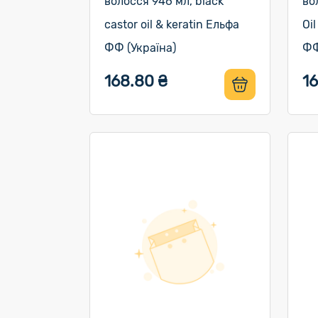
волосся 946 мл, black
во
castor oil & keratin Ельфа
Oi
ФФ (Україна)
ФФ
168.80 ₴
1