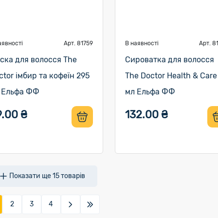
аявності
Арт. 81759
В наявності
Арт. 8
ска для волосся The
Сироватка для волосся
ctor імбир та кофеїн 295
The Doctor Health & Care
 Ельфа ФФ
мл Ельфа ФФ
9.00 ₴
132.00 ₴
Показати ще
15
товарів
2
3
4