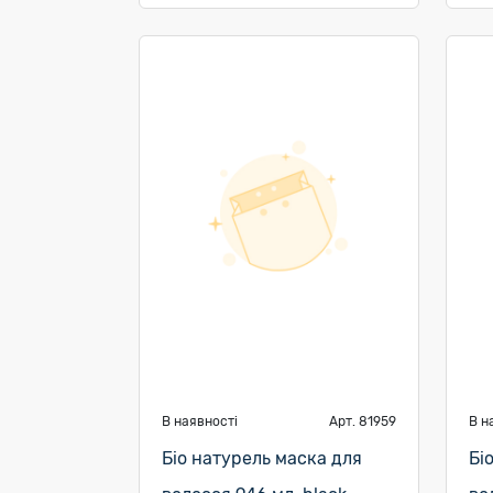
В наявності
Арт. 81959
В н
Біо натурель маска для
Бі