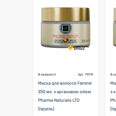
В наявності
Арт. 79919
В н
Маска для волосся Famirel
Ма
250 мл, з аргановою олією
з 
Pharma Naturalis LTD
Ph
(Ізраїль)
(Із