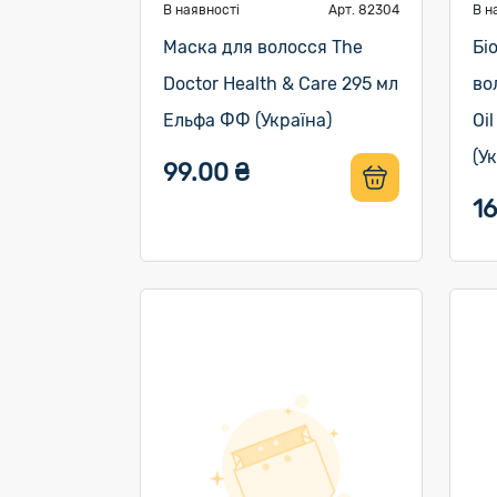
В наявності
Арт. 82304
В н
Маска для волосся The
Бі
Doctor Health & Care 295 мл
во
Ельфа ФФ (Україна)
Oi
(У
99.00 ₴
1