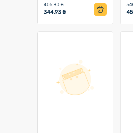
405.80 ₴
54
344.93 ₴
45