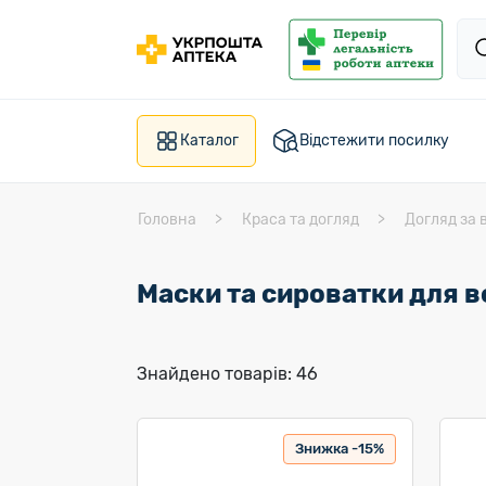
Каталог
Відстежити посилку
Головна
Краса та догляд
Догляд за 
Маски та сироватки для 
Знайдено товарів: 46
Знижка -15%