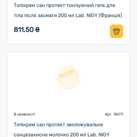
Топікрем сан протект тонізуючий гель для
тіла після засмаги 200 мл Lab. NIGY (Франція)
811.50 ₴
В наявності
Арт. 78071
Топікрем сан протект зволожувальне
сонцезахисне молочко 200 мл Lab. NIGY