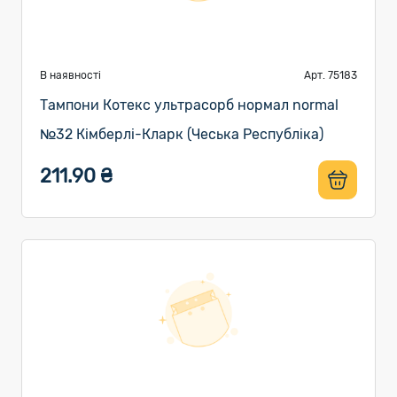
В наявності
Арт. 75183
Тампони Котекс ультрасорб нормал normal
№32 Кімберлі-Кларк (Чеська Республіка)
211.90 ₴