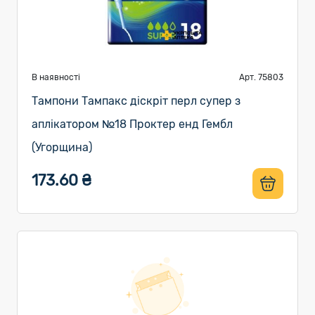
В наявності
Арт. 75803
Тампони Тампакс діскріт перл супер з
аплікатором №18 Проктер енд Гембл
(Угорщина)
173.60 ₴