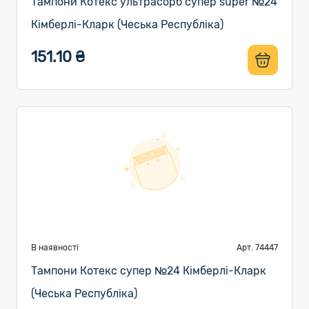
Тампони Котекс ультрасорб супер super №24
Кімберлі-Кларк (Чеська Республіка)
151.10 ₴
В наявності
Арт. 74447
Тампони Котекс супер №24 Кімберлі-Кларк
(Чеська Республіка)