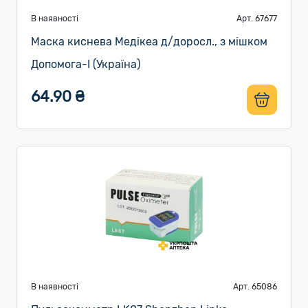
В наявності
Арт. 67677
Маска киснева Медікеа д/доросл., з мішком
Допомога-I (Україна)
64.90 ₴
В наявності
Арт. 65086