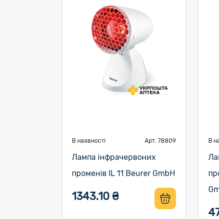
В наявності
Арт. 78809
В н
Лампа інфрачервоних
Ла
променів IL 11 Beurer GmbH
пр
Gm
1343.10 ₴
4