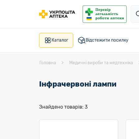
Каталог
Відстежити посилку
Головна
Медичні вироби та медтехніка
Інфрачервоні лампи
Знайдено товарів: 3