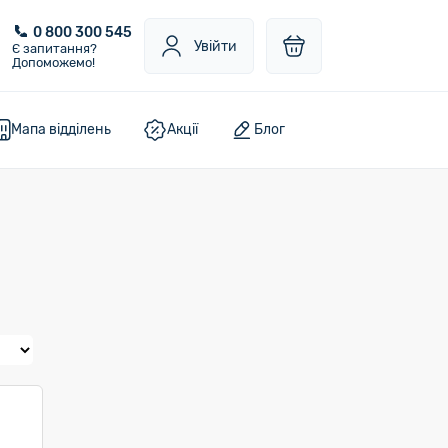
0 800 300 545
Увійти
Є запитання?
Допоможемо!
Мапа відділень
Акції
Блог