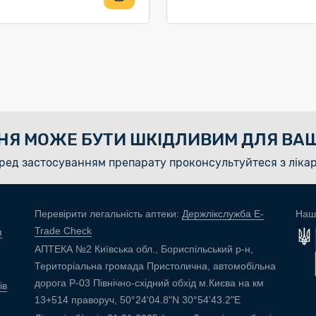
НЯ МОЖЕ БУТИ ШКІДЛИВИМ ДЛЯ ВАШ
ред застосуванням препарату проконсультуйтеся з ліка
Перевірити легальність аптеки:
Держлікслужба E-
Наш
Trade Check
я
АПТЕКА №2 Київська обл., Бориспільський р-н,
Територіальна громада Пристолична, автомобільна
дорога Р-03 Північно-східний обхід м.Києва на км
ів
13+514 праворуч, 50°24'04.8"N 30°54'43.2"E