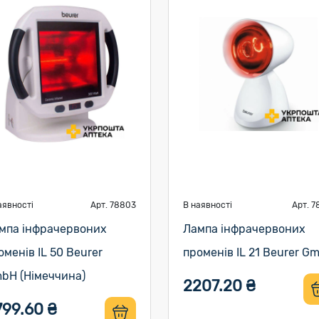
аявності
Арт. 78803
В наявності
Арт. 7
мпа інфрачервоних
Лампа інфрачервоних
оменів IL 50 Beurer
променів IL 21 Beurer G
bH (Німеччина)
2207.20 ₴
799.60 ₴