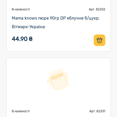
В наявності
Арт. 82332
Mama knows пюре 90гр DP яблучне б/цукр.
Вітмарк-Україна
44.90 ₴
В наявності
Арт. 82331