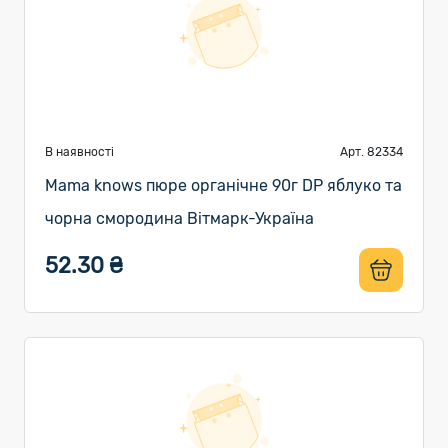
В наявності
Арт. 82334
Mama knows пюре органічне 90г DP яблуко та
чорна смородина Вітмарк-Україна
52.30 ₴