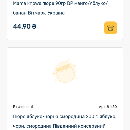
Mama knows пюре 90гр DP манго/яблуко/
банан Вітмарк-Україна
44.90 ₴
В наявності
Арт. 81450
Пюре яблуко-чорна смородина 200 г, яблуко,
чорн. смородина Південний консервний