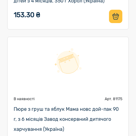
дітей з 4 місяців, 350 г Хорол (Україна)
153.30 ₴
В наявності
Арт. 81175
Пюре з груш та яблук Мама новс дой-пак 90
г, з 6 місяців Завод консервний дитячого
харчування (Україна)