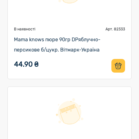
В наявності
Арт. 82333
Mama knows пюре 90гр DPяблучно-
персикове б/цукр. Вітмарк-Україна
44.90 ₴