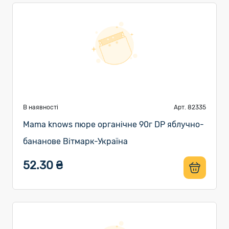
В наявності
Арт. 82335
Mama knows пюре органічне 90г DP яблучно-
бананове Вітмарк-Україна
52.30 ₴