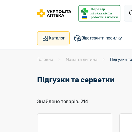
Каталог
Відстежити посилку
Головна
Мама та дитина
Підгузки т
Підгузки та серветки
Знайдено товарів: 214