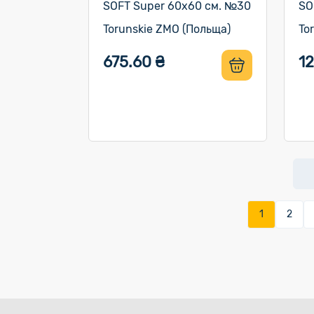
SOFT Super 60х60 см. №30
SO
Torunskie ZMO (Польща)
To
675.60 ₴
12
1
2