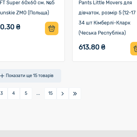
FT Super 60х60 см. №5
Pants Little Movers для
runskie ZMO (Польща)
дівчаток, розмір 5 (12-17 
34 шт Кімберлі-Кларк
0.30 ₴
(Чеська Республіка)
613.80 ₴
Показати ще
15
товарів
3
4
5
...
15