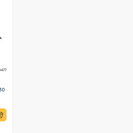
8477
30