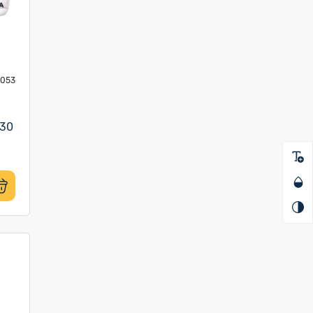
3053
№30