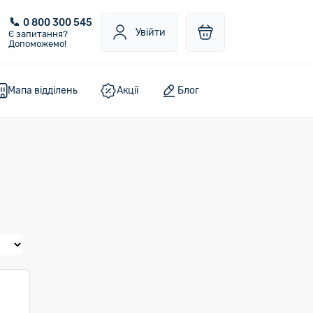
0 800 300 545
Увійти
Є запитання?
Допоможемо!
Мапа відділень
Акції
Блог