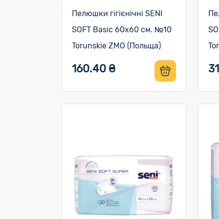
Пелюшки гігієнічні SENI
Пе
SOFT Basic 60х60 см. №10
SO
Torunskie ZMO (Польща)
To
160.40 ₴
31