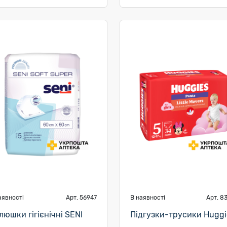
аявності
Арт. 56947
В наявності
Арт. 8
люшки гігієнічні SENI
Підгузки-трусики Huggi