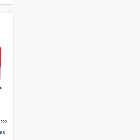
3292
es