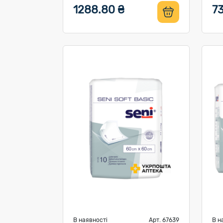
1288.80 ₴
73
В наявності
Арт. 67639
В н