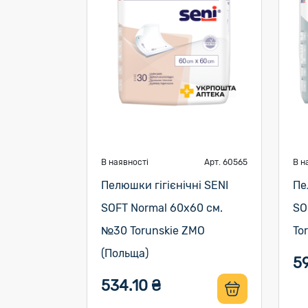
В наявності
Арт. 60565
В н
Пелюшки гігієнічні SENI
Пе
SOFT Normal 60х60 см.
SO
№30 Torunskie ZMO
To
(Польща)
5
534.10 ₴