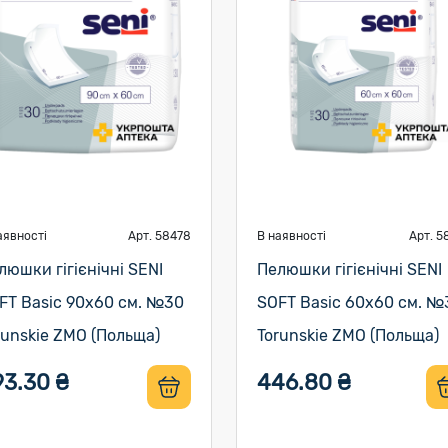
аявності
Арт. 58478
В наявності
Арт. 5
люшки гігієнічні SENI
Пелюшки гігієнічні SENI
FT Basic 90х60 см. №30
SOFT Basic 60х60 см. №
runskie ZMO (Польща)
Torunskie ZMO (Польща)
93.30 ₴
446.80 ₴