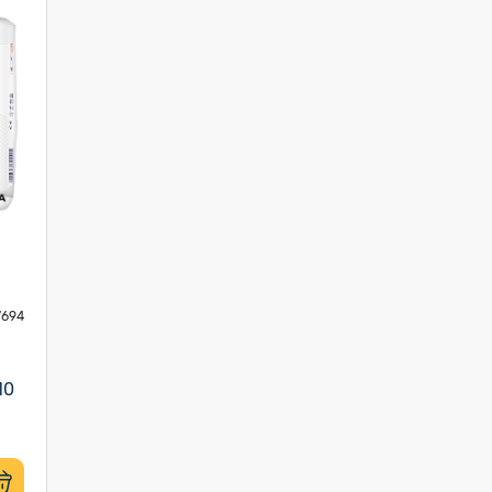
7694
10