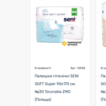
В наявності
Арт. 76958
В н
Пелюшки гігієнічні SENI
Пе
SOFT Super 90х170 см.
SO
№30 Torunskie ZMO
№3
(Польща)
(П