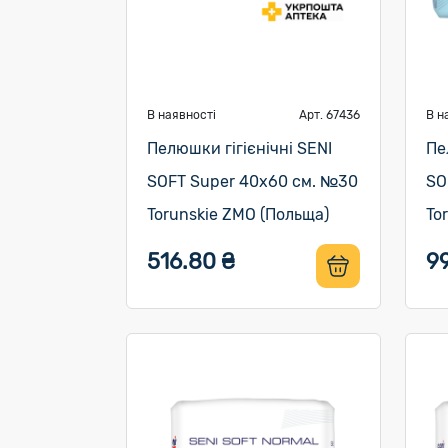
В наявності
Арт. 67436
В н
Пелюшки гігієнічні SENI
Пе
SOFT Super 40х60 см. №30
SO
Torunskie ZMO (Польща)
To
516.80 ₴
99