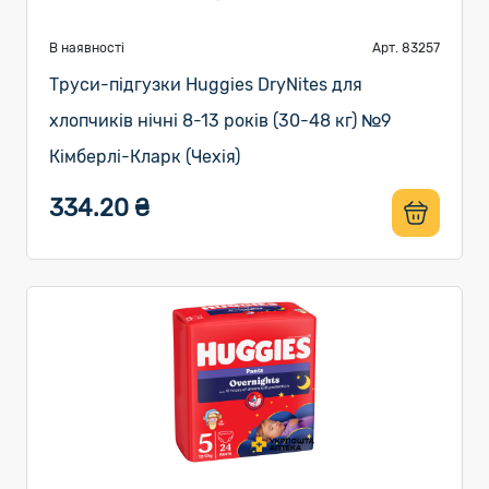
В наявності
Арт. 83257
Труси-підгузки Huggies DryNites для
хлопчиків нічні 8-13 років (30-48 кг) №9
Кімберлі-Кларк (Чехія)
334.20 ₴