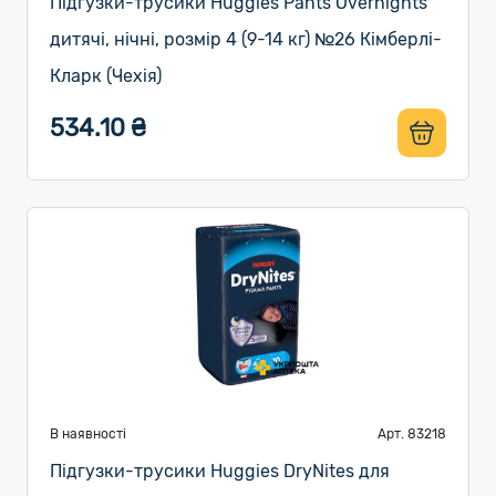
Підгузки-трусики Huggies Pants Overnights
дитячі, нічні, розмір 4 (9-14 кг) №26 Кімберлі-
Кларк (Чехія)
534.10 ₴
В наявності
Арт. 83218
Підгузки-трусики Huggies DryNites для