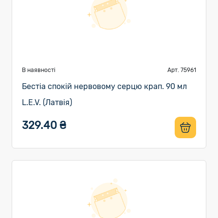
В наявності
Арт. 75961
Бестіа спокій нервовому серцю крап. 90 мл
L.E.V. (Латвія)
329.40 ₴