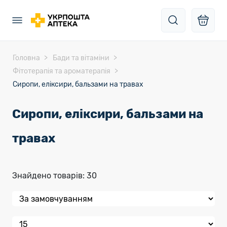
Головна
Бади та вітаміни
Фітотерапія та ароматерапія
Сиропи, еліксири, бальзами на травах
Сиропи, еліксири, бальзами на
травах
Знайдено товарів: 30