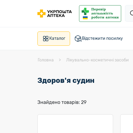
Каталог
Відстежити посилку
Головна
Лікувально-косметичні засоби
Здоров'я судин
Знайдено товарів: 29