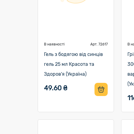
В наявності
Арт. 72617
В н
Гель з бодягою від синців
Гр
гель 25 мл Красота та
30
Здоров'я (Україна)
ва
(У
49.60 ₴
11