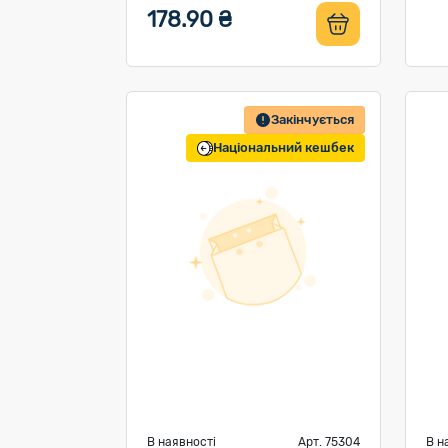
178.90 ₴
Закінчується
Національний кешбек
В наявності
Арт. 75304
В н