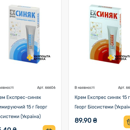
аявності
Арт. 66606
В наявності
Арт. 6
ем Експрес-синяк
Крем Експрес синяк 15 г
имируючий 15 г Георг
Георг Біосистеми (Украї
осистеми (Україна)
89.90 ₴