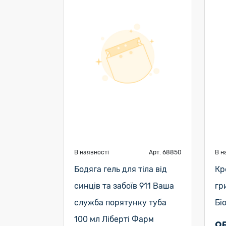
В наявності
Арт. 68850
В н
Бодяга гель для тіла від
Кр
синців та забоїв 911 Ваша
гр
служба порятунку туба
Бі
100 мл Ліберті Фарм