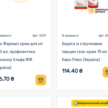
аявності
Арт. 72171
В наявності
Арт. 6
ін Фармасі крем для ніг
Бодяга із стручковим
0 мл, профілактика
перцем гель-крем 75 мл
рикозу Ельфа ФФ
Евро Плюс (Україна)
країна)
114.40 ₴
6.70 ₴
Національний кеш