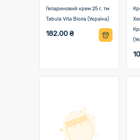
Гепариновий крем 25 г, тм
Кр
Tabula Vita Віола (Україна)
Хе
Кр
182.00 ₴
(У
10