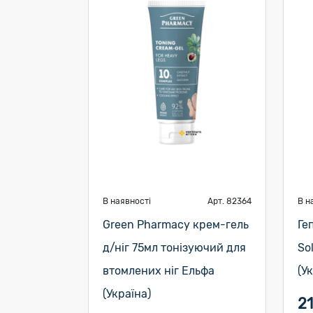
В наявності
Арт. 82364
В н
Green Pharmacy крем-гель
Ге
д/ніг 75мл тонізуючий для
So
втомлених ніг Ельфа
(У
(Україна)
21