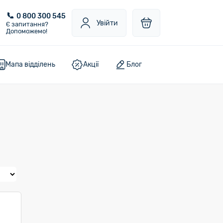
0 800 300 545
Увійти
Є запитання?
Допоможемо!
Мапа відділень
Акції
Блог