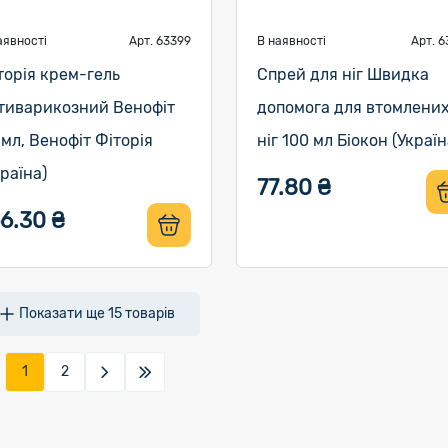
аявності
Арт. 63399
В наявності
Арт. 6
торія крем-гель
Спрей для ніг Швидка
тиварикозний Венофіт
допомога для втомлени
 мл, Венофіт Фіторія
ніг 100 мл Біокон (Україн
країна)
77.80 ₴
6.30 ₴
Показати ще
15
товарів
1
2