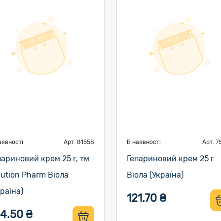
аявності
Арт. 81558
В наявності
Арт. 7
париновий крем 25 г, тм
Гепариновий крем 25 г
lution Pharm Віола
Віола (Україна)
країна)
121.70 ₴
4.50 ₴