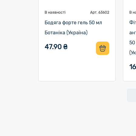
В наявності
Арт. 63602
В н
Бодяга форте гель 50 мл
Фі
Ботаніка (Україна)
ан
50
47.90 ₴
(У
16