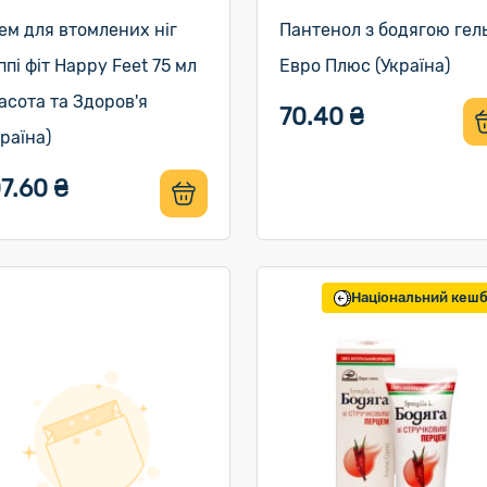
ем для втомлених ніг
Пантенол з бодягою гел
ппі фіт Happy Feet 75 мл
Евро Плюс (Україна)
асота та Здоров'я
70.40 ₴
країна)
7.60 ₴
Національний кеш