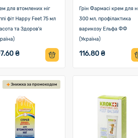
ем для втомлених ніг
Грін Фармасі крем для н
ппі фіт Happy Feet 75 мл
300 мл, профілактика
асота та Здоров'я
варикозу Ельфа ФФ
країна)
(Україна)
7.60 ₴
116.80 ₴
Знижка за промокодом