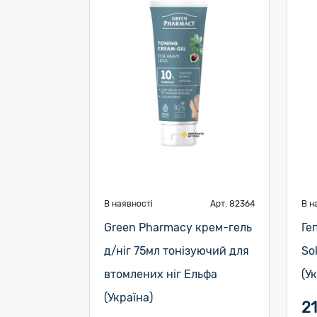
В наявності
Арт. 82364
В н
Green Pharmacy крем-гель
Ге
д/ніг 75мл тонізуючий для
So
втомлених ніг Ельфа
(У
(Україна)
21