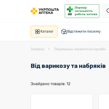
Каталог
Відстежити посилку
Головна
Лікувально-косметичні засоби
Від варикозу та набряків
Знайдено товарів: 12