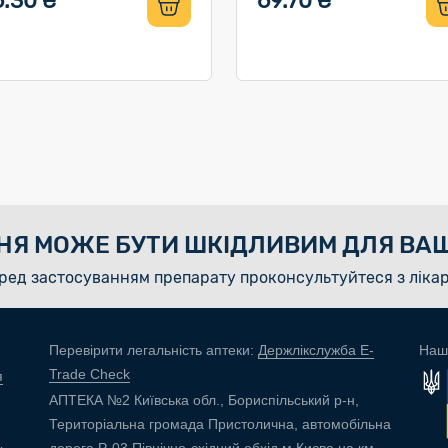
6.30 ₴
69.70 ₴
НЯ МОЖЕ БУТИ ШКІДЛИВИМ ДЛЯ ВАШ
ред застосуванням препарату проконсультуйтеся з ліка
Перевірити легальність аптеки:
Держлікслужба E-
Наш
Trade Check
я
АПТЕКА №2 Київська обл., Бориспільський р-н,
Територіальна громада Пристолична, автомобільна