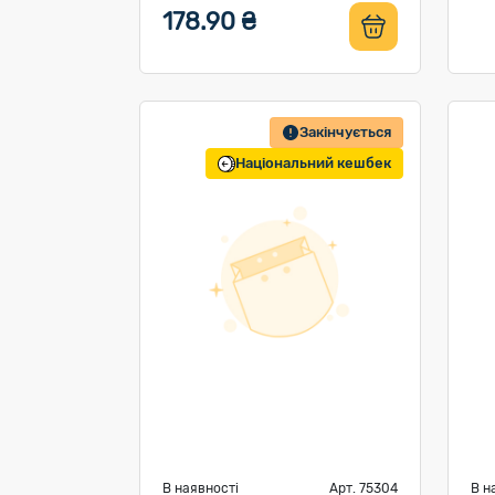
178.90 ₴
Закінчується
Національний кешбек
В наявності
Арт. 75304
В н