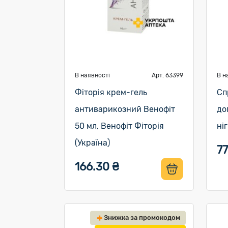
В наявності
Арт. 63399
В н
Фіторія крем-гель
Сп
антиварикозний Венофіт
до
50 мл, Венофіт Фіторія
ні
(Україна)
77
166.30 ₴
Знижка за промокодом