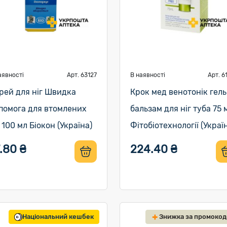
аявності
Арт. 63127
В наявності
Арт. 6
рей для ніг Швидка
Крок мед венотонік гель
помога для втомлених
бальзам для ніг туба 75 
г 100 мл Біокон (Україна)
Фітобіотехнології (Украї
.80 ₴
224.40 ₴
Національний кешбек
Знижка за промоко