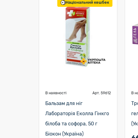
Національний кешбек
В наявності
Арт. 59612
В н
Бальзам для ніг
Тр
Лабораторія Еколла Гінкго
ге
білоба та софора, 50 г
(У
Біокон (Україна)