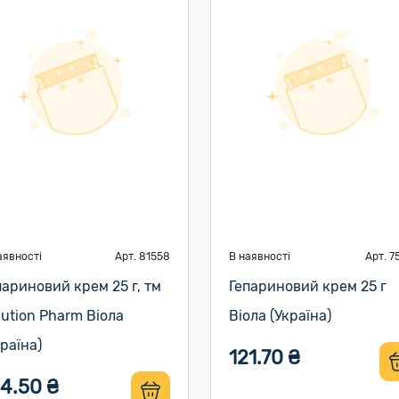
аявності
Арт. 81558
В наявності
Арт. 7
париновий крем 25 г, тм
Гепариновий крем 25 г
lution Pharm Віола
Віола (Україна)
країна)
121.70 ₴
4.50 ₴