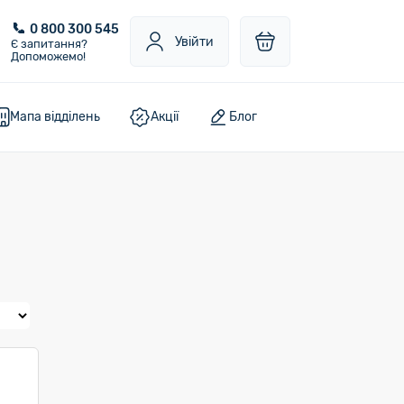
0 800 300 545
Увійти
Є запитання?
Допоможемо!
Мапа відділень
Акції
Блог