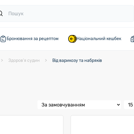
Бронювання за рецептом
Національний кешбек
Здоров'я судин
Від варикозу та набряків