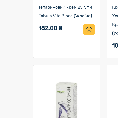
Гепариновий крем 25 г, тм
Кр
Tabula Vita Віола (Україна)
Хе
Кр
182.00 ₴
(У
10