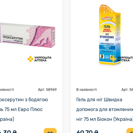
аявності
Арт. 58969
В наявності
Арт. 5
оксерутин з бодягою
Гель для ніг Швидка
ль 75 мл Евро Плюс
допомога для втомлени
країна)
ніг 75 мл Біокон (Україна