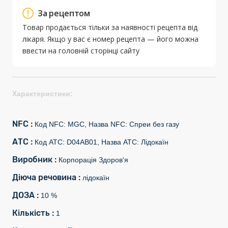
За рецептом
Товар продається тільки за наявності рецепта від
лікаря. Якщо у вас є номер рецепта — його можна
ввести на головній сторінці сайту
Характеристики:
NFC :
Код NFC: MGC, Назва NFC: Спреи без газу
АТС :
Код АТС: D04AB01, Назва АТС: Лідокаїн
Виробник :
Корпорація Здоров'я
Діюча речовина :
лідокаїн
ДОЗА :
10 %
Кількість :
1