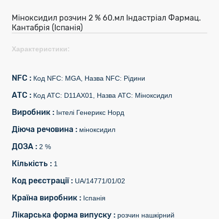
Міноксидил розчин 2 % 60.мл Індастріал Фармац.
Кантабрія (Іспанія)
Характеристики:
NFC :
Код NFC: MGA, Назва NFC: Рідини
АТС :
Код АТС: D11AX01, Назва АТС: Міноксидил
Виробник :
Інтелі Генерикс Норд
Діюча речовина :
міноксидил
ДОЗА :
2 %
Кількість :
1
Код реєстрації :
UA/14771/01/02
Країна виробник :
Іспанія
Лікарська форма випуску :
розчин нашкірний