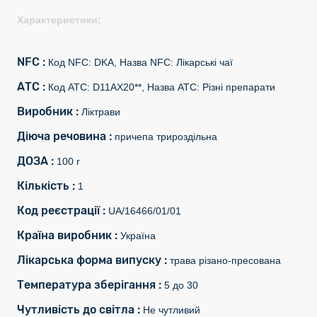
Характеристики:
NFC :
Код NFC: DKA, Назва NFC: Лікарські чаї
АТС :
Код АТС: D11AX20**, Назва АТС: Різні препарати
Виробник :
Ліктрави
Діюча речовина :
причепа трироздільна
ДОЗА :
100 г
Кількість :
1
Код реєстрації :
UA/16466/01/01
Країна виробник :
Україна
Лікарська форма випуску :
трава різано-пресована
Температура зберігання :
5 до 30
Чутливість до світла :
Не чутливий