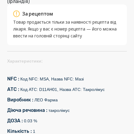
(Ірландія)
За рецептом
Товар продається тільки за наявності рецепта від
лікаря. Якщо у вас є номер рецепта — його можна
ввести на головній сторінці сайту
Характеристики:
NFC :
Код NFC: MSA, Назва NFC: Мазі
АТС :
Код АТС: D11AH01, Назва АТС: Такролімус
Виробник :
ЛЕО Фарма
Діюча речовина :
такролімус
ДОЗА :
0.03 %
Кількість :
1