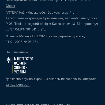
Перевірити легальність аптеки:
Держлікслужба E-Trade
Check
АПТЕКА №2 Київська обл., Бориспільський р-н,
Територіальна громада Пристолична, автомобільна дорога
Р-03 Північно-східний обхід м.Києва на км 13+514 праворуч,
50°24'04.8"N 30°54'43.2"E
Ліцензія б/н від 21.01.2025 (наказ Держлікслужби від
21.01.2025 № 93-25)
Наші партнери:
Державна служба України з лікарських засобів та контролю
за наркотиками