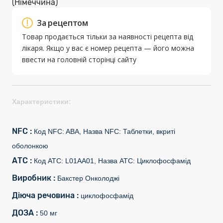
(Німеччина)
За рецептом
Товар продається тільки за наявності рецепта від
лікаря. Якщо у вас є номер рецепта — його можна
ввести на головній сторінці сайту
Характеристики:
NFC :
Код NFC: ABA, Назва NFC: Таблетки, вкриті
оболонкою
АТС :
Код АТС: L01AA01, Назва АТС: Циклофосфамід
Виробник :
Бакстер Онколоджі
Діюча речовина :
циклофосфамід
ДОЗА :
50 мг