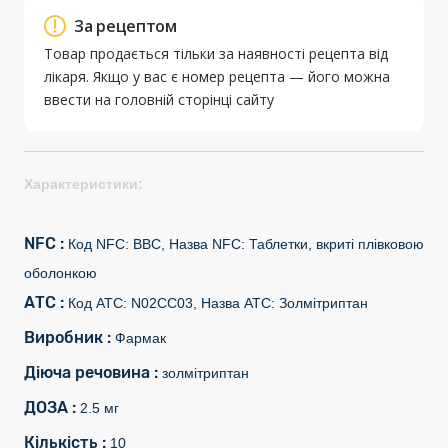
За рецептом
Товар продається тільки за наявності рецепта від
лікаря. Якщо у вас є номер рецепта — його можна
ввести на головній сторінці сайту
Характеристики:
NFC :
Код NFC: BBC, Назва NFC: Таблетки, вкриті плівковою
оболонкою
АТС :
Код АТС: N02CC03, Назва АТС: Золмітриптан
Виробник :
Фармак
Діюча речовина :
золмітриптан
ДОЗА :
2.5 мг
Кількість :
10