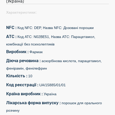
(Україна)
Характеристики:
NFC :
Код NFC: DEP, Назва NFC: Дозовані порошки
АТС :
Код АТС: N02BE51, Назва АТС: Парацетамол,
комбінації без психолептиків
Виробник :
Фармак
Діюча речовина :
аскорбінова кислота, парацетамол,
фенірамін, фенілефрин
Кількість :
10
Код реєстрації :
UA/15885/01/01
Країна виробник :
Україна
Лікарська форма випуску :
порошок для орального
розчину