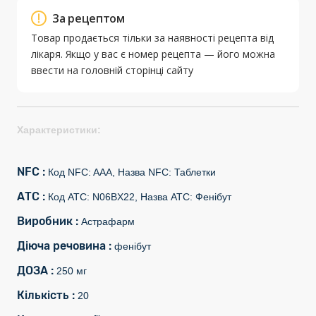
За рецептом
Товар продається тільки за наявності рецепта від
лікаря. Якщо у вас є номер рецепта — його можна
ввести на головній сторінці сайту
Характеристики:
NFC :
Код NFC: AAA, Назва NFC: Таблетки
АТС :
Код АТС: N06BX22, Назва АТС: Фенібут
Виробник :
Астрафарм
Діюча речовина :
фенібут
ДОЗА :
250 мг
Кількість :
20