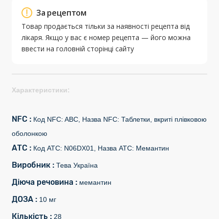
За рецептом
Товар продається тільки за наявності рецепта від
лікаря. Якщо у вас є номер рецепта — його можна
ввести на головній сторінці сайту
Характеристики:
NFC :
Код NFC: ABC, Назва NFC: Таблетки, вкриті плівковою
оболонкою
АТС :
Код АТС: N06DX01, Назва АТС: Мемантин
Виробник :
Тева Україна
Діюча речовина :
мемантин
ДОЗА :
10 мг
Кількість :
28