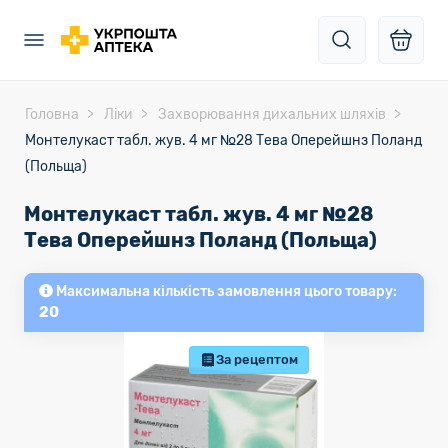
Головна
Ліки
Захворювання дихальних шляхів
Монтелукаст табл. жув. 4 мг №28 Тева Оперейшнз Поланд
(Польща)
Монтелукаст табл. жув. 4 мг №28
Тева Оперейшнз Поланд (Польща)
Максимальна кількість замовлення цього товару:
20
За рецептом