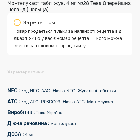
Монтелукаст табл. жув. 4 мг №28 Тева Оперейшнз
Поланд (Польща)
За рецептом
Товар продається тільки за наявності рецепта від
лікаря. Якщо у вас є номер рецепта — його можна
ввести на головній сторінці сайту
Характеристики:
NFC :
Код NFC: AAG, Назва NFC: Жувальні таблетки
АТС :
Код АТС: R03DC03, Назва АТС: Монтелукаст
Виробник :
Тева Україна
Діюча речовина :
монтелукаст
ДОЗА :
4 мг