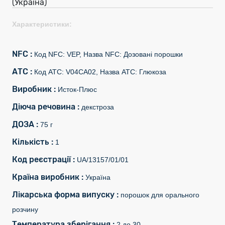
(Україна)
Характеристики:
NFC :
Код NFC: VEP, Назва NFC: Дозовані порошки
АТС :
Код АТС: V04CA02, Назва АТС: Глюкоза
Виробник :
Исток-Плюс
Діюча речовина :
декстроза
ДОЗА :
75 г
Кількість :
1
Код реєстрації :
UA/13157/01/01
Країна виробник :
Україна
Лікарська форма випуску :
порошок для орального
розчину
Температура зберігання :
2 до 30