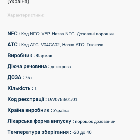
(Україна)
Характеристики:
NFC :
Код NFC: VEP, Назва NFC: Дозовані порошки
АТС :
Код АТС: V04CA02, Назва АТС: Глюкоза
Виробник :
Фармак
Діюча речовина :
декстроза
ДОЗА :
75 г
Кількість :
1
Код реєстрації :
UA/0758/01/01
Країна виробник :
Україна
Лікарська форма випуску :
порошок дозований
Температура зберігання :
-20 до 40