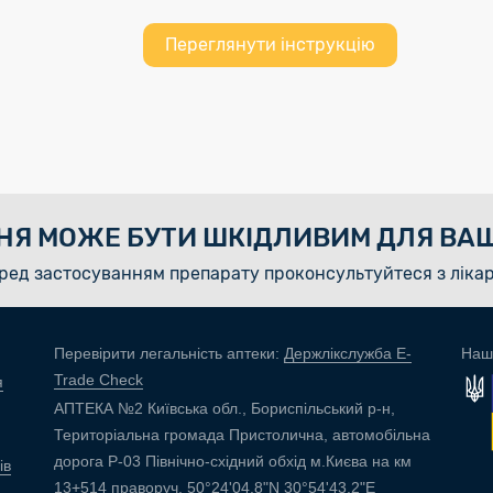
Переглянути інструкцію
НЯ МОЖЕ БУТИ ШКІДЛИВИМ ДЛЯ ВАШ
ред застосуванням препарату проконсультуйтеся з ліка
Перевірити легальність аптеки:
Держлікслужба E-
Наш
Trade Check
я
АПТЕКА №2 Київська обл., Бориспільський р-н,
Територіальна громада Пристолична, автомобільна
дорога Р-03 Північно-східний обхід м.Києва на км
ів
13+514 праворуч, 50°24'04.8"N 30°54'43.2"E