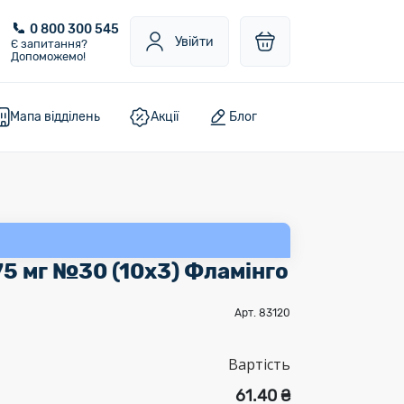
0 800 300 545
Увійти
Є запитання?
Допоможемо!
Мапа відділень
Акції
Блог
75 мг №30 (10х3) Фламінго
Арт. 83120
Вартість
61.40 ₴