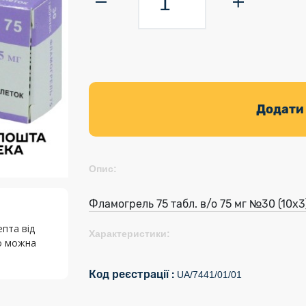
Додати
Опис:
Фламогрель 75 табл. в/о 75 мг №30 (10х3
епта від
Характеристики:
го можна
Код реєстрації :
UA/7441/01/01