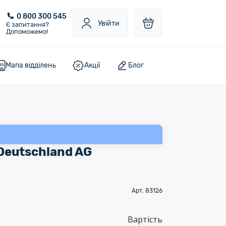
0 800 300 545
Увійти
Є запитання?
Допоможемо!
Мапа відділень
Акції
Блог
 Deutschland AG
Арт. 83126
Вартість