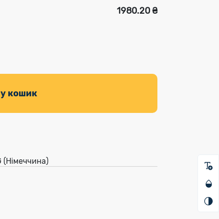
1980.20 ₴
 у кошик
G (Німеччина)