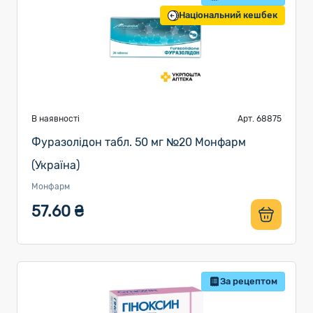
Національний кешбек
В наявності
Арт. 68875
Фуразолідон табл. 50 мг №20 Монфарм
(Україна)
Монфарм
57.60 ₴
За рецептом