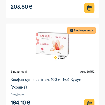
203.80 ₴
Закінчується
В наявності
Арт. 66752
Клофан супп. вагінал. 100 мг №6 Кусум
(Україна)
Гледфарм
184.10 ₴