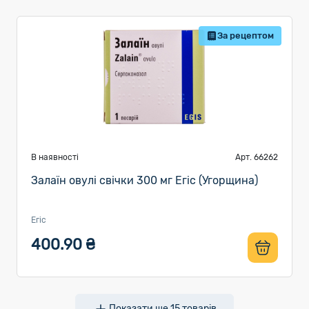
За рецептом
В наявності
Арт. 66262
Залаїн овулі свічки 300 мг Егіс (Угорщина)
Егіс
400.90 ₴
Показати ще
15
товарів