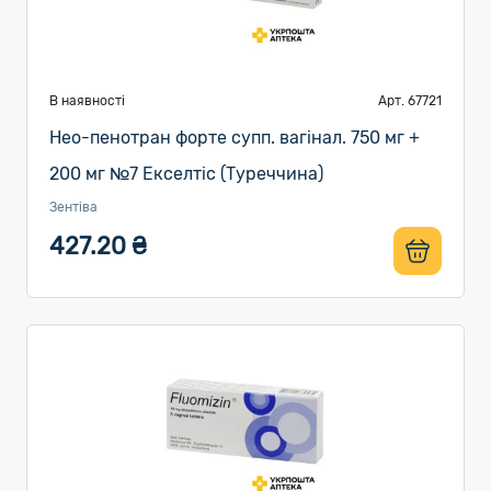
В наявності
Арт. 67721
Нео-пенотран форте супп. вагінал. 750 мг +
200 мг №7 Екселтіс (Туреччина)
Зентіва
427.20 ₴