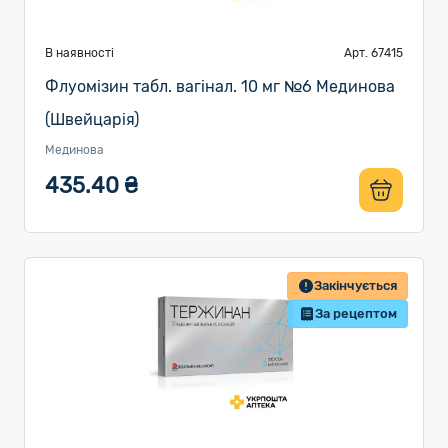
В наявності
Арт. 67415
Флуомізин табл. вагінал. 10 мг №6 Мединова
(Швейцарія)
Мединова
435.40 ₴
Закінчується
За рецептом