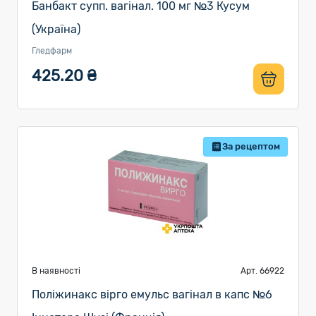
Банбакт супп. вагінал. 100 мг №3 Кусум
(Україна)
Гледфарм
425.20 ₴
За рецептом
В наявності
Арт. 66922
Поліжинакс вірго емульс вагінал в капс №6