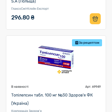
S.A (Польща)
ГлаксоСмітКляйн Експорт
296.80 ₴
За рецептом
В наявності
Арт. 69949
Топілепсин табл. 100 мг №30 Здоров'я ФК
(Україна)
Корпорація Здоров'я