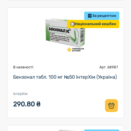
За рецептом
Національний кешбек
В наявності
Арт. 68987
Бензонал табл. 100 мг №50 ІнтерХім (Україна)
ІнтерХім
290.80 ₴