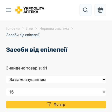
Головна
Ліки
Нервова система
Засоби від епілепсії
Засоби від епілепсії
Знайдено товарів: 61
Фільтр