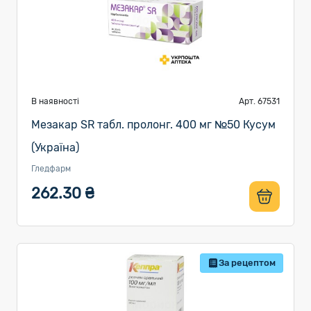
В наявності
Арт. 67531
Мезакар SR табл. пролонг. 400 мг №50 Кусум
(Україна)
Гледфарм
262.30 ₴
За рецептом