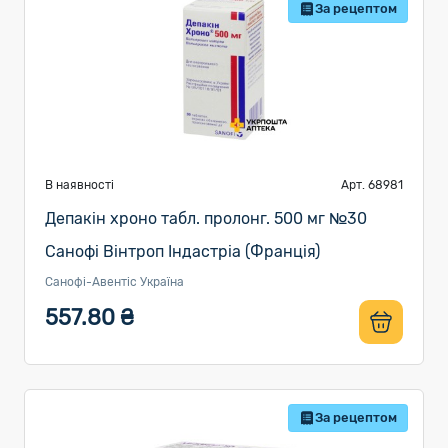
За рецептом
В наявності
Арт. 68981
Депакін хроно табл. пролонг. 500 мг №30
Санофі Вінтроп Індастріа (Франція)
Санофі-Авентіс Україна
557.80 ₴
За рецептом