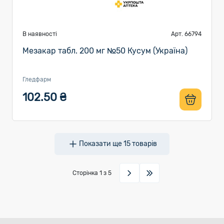
В наявності
Арт. 66794
Мезакар табл. 200 мг №50 Кусум (Україна)
Гледфарм
102.50 ₴
Показати ще
15
товарів
Сторінка
1
з 5