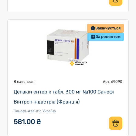
Закінчується
За рецептом
В наявності
Арт. 69090
Депакін ентерік табл. 300 мг №100 Санофі
Вінтроп Індастріа (Франція)
Санофі-Авентіс Україна
581.00 ₴