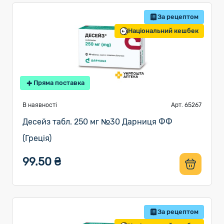
За рецептом
Національний кешбек
Пряма поставка
В наявності
Арт. 65267
Десейз табл. 250 мг №30 Дарниця ФФ
(Греція)
99.50 ₴
За рецептом