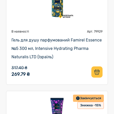
В наявності
Арт. 79929
Гель для душу парфумований Famirel Essence
№5 300 мл, Intensive Hydrating Pharma
Naturalis LTD (Ізраїль)
317.40 ₴
269.79 ₴
Закінчується
Знижка -15%