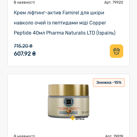
В наявності
Арт. 79920
Крем ліфтинг-актив Famirel для шкіри
навколо очей із пептидами міді Copper
Peptide 40мл Pharma Naturalis LTD (Ізраїль)
715.20 ₴
607.92 ₴
Знижка -15%
В наявності
Арт. 79919