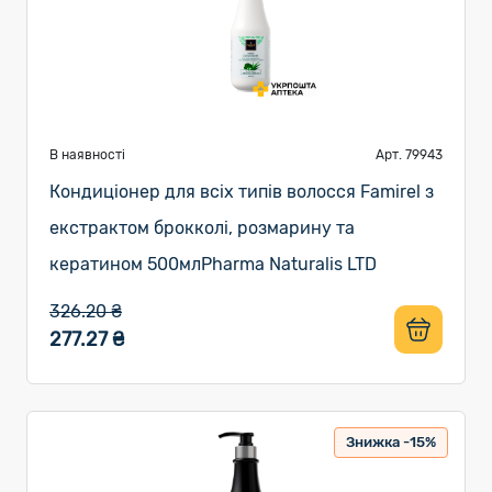
В наявності
Арт. 79943
Кондиціонер для всіх типів волосся Famirel з
екстрактом брокколі, розмарину та
кератином 500млPharma Naturalis LTD
326.20 ₴
277.27 ₴
Знижка -15%