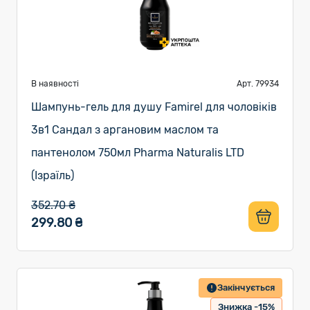
В наявності
Арт. 79934
Шампунь-гель для душу Famirel для чоловіків
3в1 Сандал з аргановим маслом та
пантенолом 750мл Pharma Naturalis LTD
(Ізраїль)
352.70 ₴
299.80 ₴
Закінчується
Знижка -15%