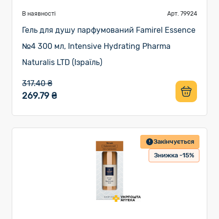
В наявності
Арт. 79924
Гель для душу парфумований Famirel Essence
№4 300 мл, Intensive Hydrating Pharma
Naturalis LTD (Ізраїль)
317.40 ₴
269.79 ₴
Закінчується
Знижка -15%