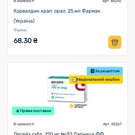
В наявності
Арт. 66250
Корвалдин крап. орал. 25.мл Фармак
(Україна)
Фармак
68.30 ₴
За рецептом
Національний кешбек
Пряма поставка
В наявності
Арт. 65267
Десейз табл. 250 мг №30 Дарниця ФФ