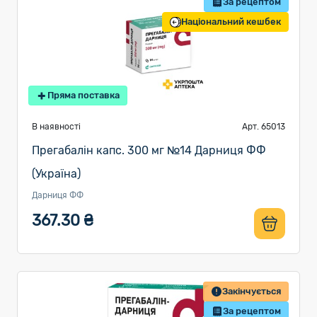
За рецептом
Національний кешбек
Пряма поставка
В наявності
Арт. 65013
Прегабалін капс. 300 мг №14 Дарниця ФФ
(Україна)
Дарниця ФФ
367.30 ₴
Закінчується
За рецептом