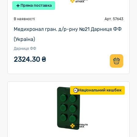
Пряма поставка
В наявності
Арт. 57643
Медихронал гран. д/р-рну №21 Дарниця ФФ
(Україна)
Дарниця ФФ
2324.30 ₴
Національний кешбек