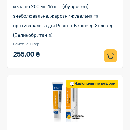
м'які по 200 мг, 16 шт, (ібупрофен),
знеболювальна, жарознижувальна та
протизапальна дія Реккітт Бенкізер Хелскер
(Великобританія)
Рекітт Бенкізер
255.00 ₴
Національний кешбек