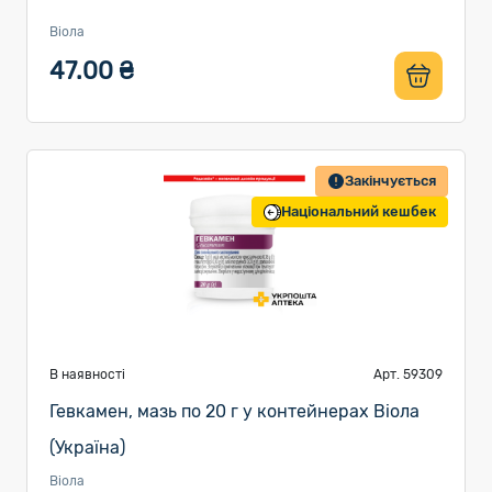
Віола
47.00 ₴
Закінчується
Національний кешбек
В наявності
Арт. 59309
Гевкамен, мазь по 20 г у контейнерах Віола
(Україна)
Віола