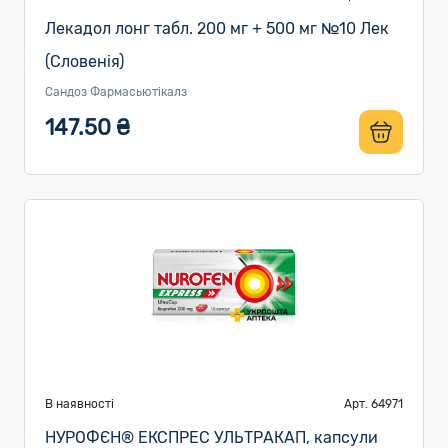
Лекадол лонг табл. 200 мг + 500 мг №10 Лек
(Словенія)
Сандоз Фармасьютікалз
147.50 ₴
В наявності
Арт. 64971
НУРОФЄН® ЕКСПРЕС УЛЬТРАКАП, капсули