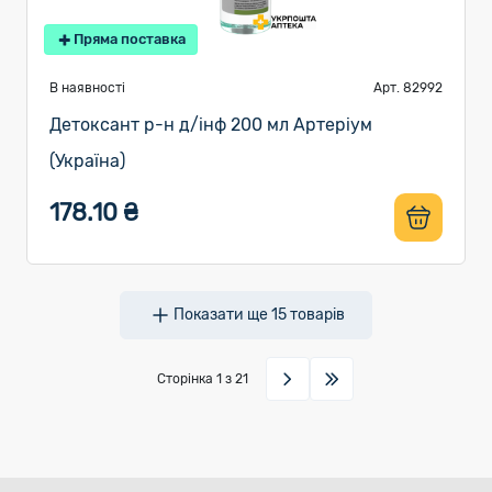
Пряма поставка
В наявності
Арт. 82992
Детоксант р-н д/інф 200 мл Артеріум
(Україна)
178.10 ₴
Показати ще
15
товарів
Сторінка
1
з 21