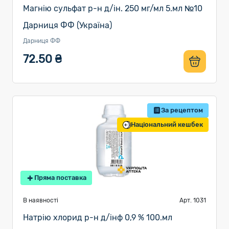
Магнію сульфат р-н д/ін. 250 мг/мл 5.мл №10
Дарниця ФФ (Україна)
Дарниця ФФ
72.50 ₴
За рецептом
Національний кешбек
Пряма поставка
В наявності
Арт. 1031
Натрію хлорид р-н д/інф 0,9 % 100.мл