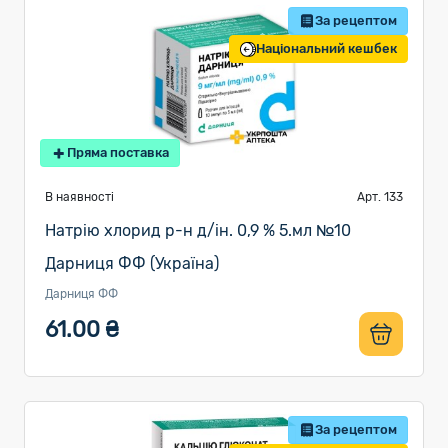
За рецептом
Національний кешбек
Пряма поставка
В наявності
Арт. 133
Натрію хлорид р-н д/ін. 0,9 % 5.мл №10
Дарниця ФФ (Україна)
Дарниця ФФ
61.00 ₴
За рецептом