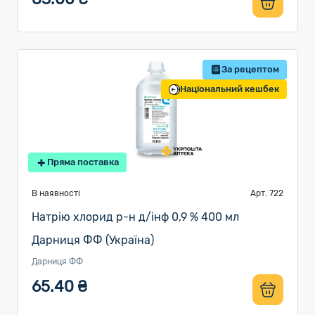
За рецептом
Національний кешбек
Пряма поставка
В наявності
Арт. 722
Натрію хлорид р-н д/інф 0,9 % 400 мл
Дарниця ФФ (Україна)
Дарниця ФФ
65.40 ₴