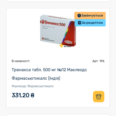
Закінчується
За рецептом
В наявності
Арт. 196
Тренакса табл. 500 мг №12 Маклеодс
Фармасьютикалс (Індія)
Маклеодс Фармасьютикалс
331.20 ₴