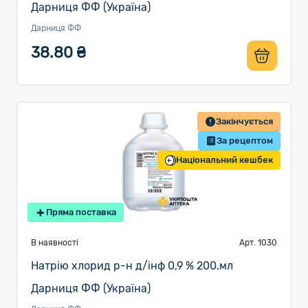
Дарниця ФФ (Україна)
Дарниця ФФ
38.80 ₴
Закінчується
За рецептом
Національний кешбек
Пряма поставка
В наявності
Арт. 1030
Натрію хлорид р-н д/інф 0,9 % 200.мл
Дарниця ФФ (Україна)