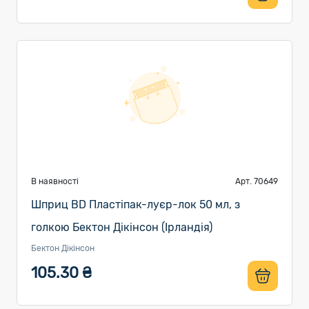
В наявності
Арт. 70649
Шприц BD Пластіпак-луєр-лок 50 мл, з
голкою Бектон Дікінсон (Ірландія)
Бектон Дікінсон
105.30 ₴