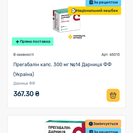
За рецептом
Національний кешбек
Пряма поставка
В наявності
Арт. 65013
Прегабалін капс. 300 мг №14 Дарниця ФФ
(Україна)
Дарниця ФФ
367.30 ₴
Закінчується
За рецептом