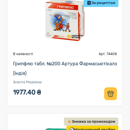
За рецептом
В наявності
Арт. 74408
Грипфлю табл. №200 Артура Фармасьютікалз
(Індія)
Ананта Медікеар
1977.40 ₴
Знижка за промокодом
Національний кешбек