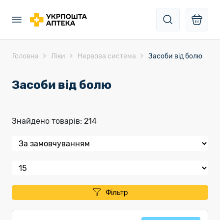
Головна
Ліки
Нервова система
Засоби від болю
Засоби від болю
Знайдено товарів: 214
Фільтр