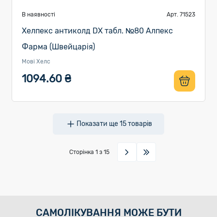
В наявності
Арт. 71523
Хелпекс антиколд DX табл. №80 Алпекс
Фарма (Швейцарія)
Мові Хелс
1094.60 ₴
Показати ще
15
товарів
Сторінка
1
з 15
САМОЛІКУВАННЯ МОЖЕ БУТИ