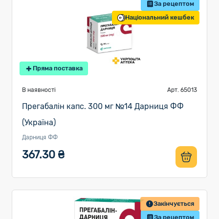
За рецептом
Національний кешбек
Пряма поставка
В наявності
Арт. 65013
Прегабалін капс. 300 мг №14 Дарниця ФФ
(Україна)
Дарниця ФФ
367.30 ₴
Закінчується
За рецептом