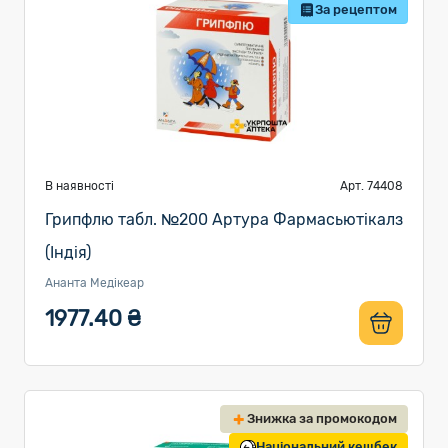
За рецептом
В наявності
Арт. 74408
Грипфлю табл. №200 Артура Фармасьютікалз
(Індія)
Ананта Медікеар
1977.40 ₴
Знижка за промокодом
Національний кешбек