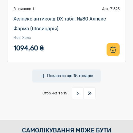
В наявності
Арт. 71523
Хелпекс антиколд DX табл. №80 Алпекс
Фарма (Швейцарія)
Мові Хелс
1094.60 ₴
Показати ще
15
товарів
Сторінка
1
з 15
САМОЛІКУВАННЯ МОЖЕ БУТИ