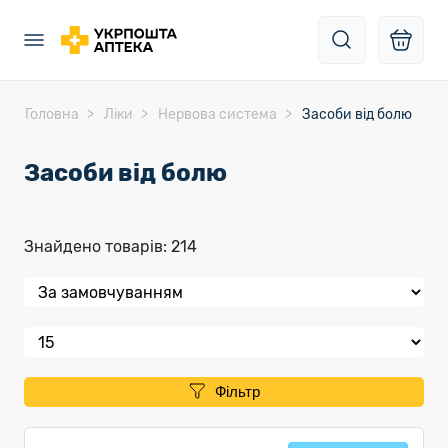
Головна
Ліки
Нервова система
Засоби від болю
Засоби від болю
Знайдено товарів: 214
Фільтр