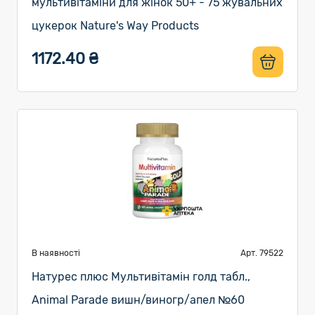
мультивітаміни для жінок 50+ - 75 жувальних
цукерок Nature's Way Products
1172.40 ₴
В наявності
Арт. 79522
Натурес плюс Мультивітамін голд табл.,
Animal Parade вишн/виногр/апел №60