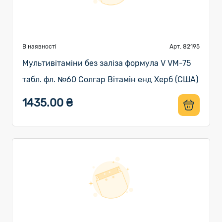
В наявності
Арт. 82195
Мультивітаміни без заліза формула V VM-75
табл. фл. №60 Солгар Вітамін енд Херб (США)
1435.00 ₴