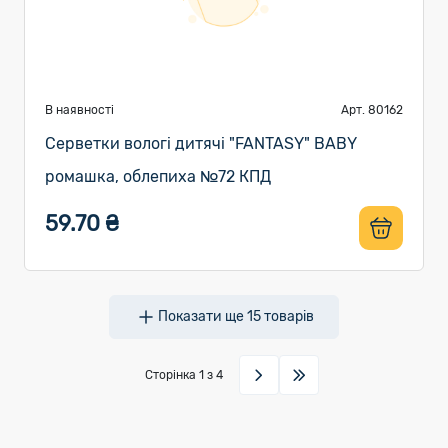
В наявності
Арт. 80162
Серветки вологі дитячі "FANTASY" BABY
ромашка, облепиха №72 КПД
59.70 ₴
Показати ще
15
товарів
Сторінка
1
з 4