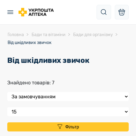
Головна
Бади та вітаміни
Бади для організму
Від шкідливих звичок
Від шкідливих звичок
Знайдено товарів: 7
Фільтр