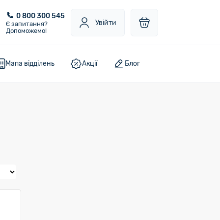
0 800 300 545
Увійти
Є запитання?
Допоможемо!
Мапа відділень
Акції
Блог