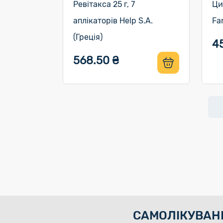
Ревітакса 25 г, 7
Ци
аплікаторів Help S.A.
Fa
(Греція)
45
568.50 ₴
САМОЛІКУВАН