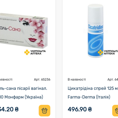
аявності
Арт. 65236
В наявності
Арт. 6
аль-сана пісарії вагінал.
Цикатрідіна спрей 125 м
0 Монфарм (Україна)
Farma-Derma (Італія)
34.20 ₴
496.90 ₴