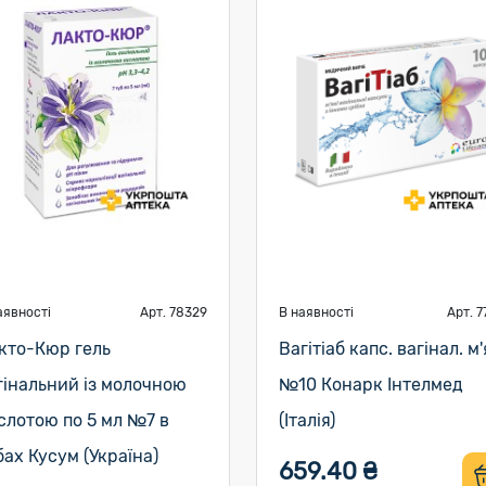
аявності
Арт. 78329
В наявності
Арт. 7
кто-Кюр гель
Вагітіаб капс. вагінал. м'
гінальний із молочною
№10 Конарк Інтелмед
слотою по 5 мл №7 в
(Італія)
бах Кусум (Україна)
659.40 ₴