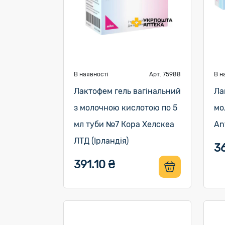
В наявності
Арт. 75988
В н
Лактофем гель вагінальний
Ла
з молочною кислотою по 5
мо
мл туби №7 Кора Хелскеа
An
ЛТД (Ірландія)
36
391.10 ₴