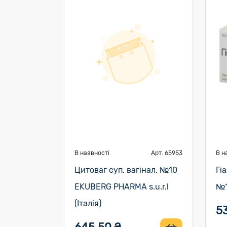
В наявності
Арт. 65953
В н
Цитоваг суп. вагінал. №10
Гі
EKUBERG PHARMA s.u.r.l
№1
(Італія)
5