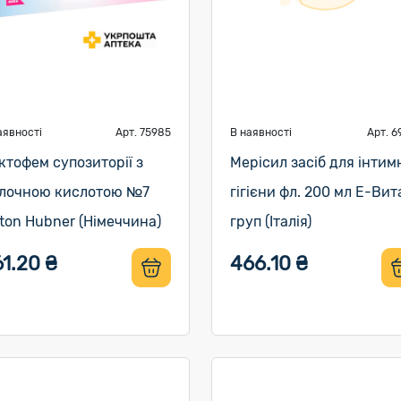
аявності
Арт. 75985
В наявності
Арт. 6
ктофем супозиторії з
Мерісил засіб для інтим
лочною кислотою №7
гігієни фл. 200 мл Е-Вит
ton Hubner (Німеччина)
груп (Італія)
1.20 ₴
466.10 ₴