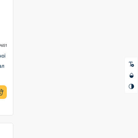
9651
ної
ал