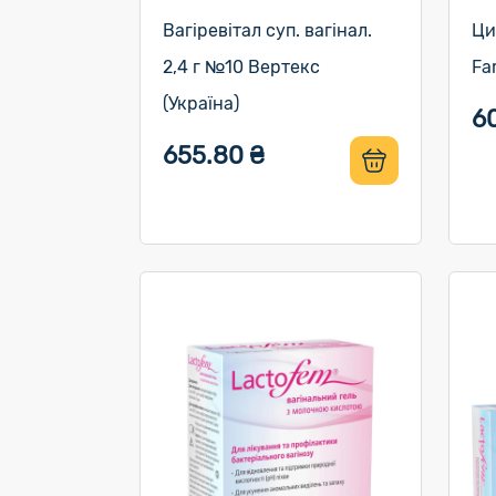
Вагіревітал суп. вагінал.
Ци
2,4 г №10 Вертекс
Fa
(Україна)
6
655.80 ₴