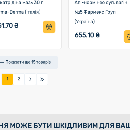
катрідіна мазь 30 г
Апі-норм нео суп. вагін.
rma-Derma (Італія)
№5 Фармекс Груп
(Україна)
1.70 ₴
655.10 ₴
Показати ще
15
товарів
1
2
НЯ МОЖЕ БУТИ ШКІДЛИВИМ ДЛЯ ВАШ