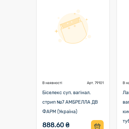
В наявності
Арт. 79101
В н
Біселекс суп. вагінал.
Ла
стрип №7 АМБРЕЛЛА ДВ
ва
ФАРМ (Україна)
ки
ту
888.60 ₴