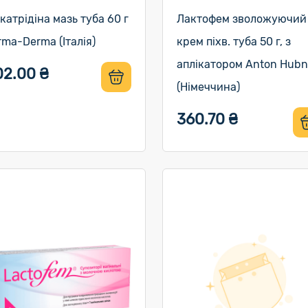
катрідіна мазь туба 60 г
Лактофем зволожуючий
rma-Derma (Італія)
крем піхв. туба 50 г, з
аплікатором Anton Hubn
02.00 ₴
(Німеччина)
360.70 ₴