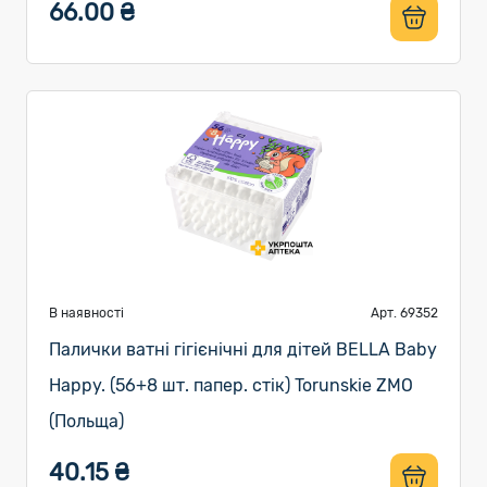
66.00 ₴
В наявності
Арт. 69352
Палички ватні гiгiєнiчнi для дітей BELLA Baby
Happy. (56+8 шт. папер. стік) Torunskie ZMO
(Польща)
40.15 ₴