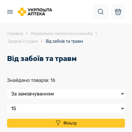
Головна
Лікувально-косметичні засоби
Здоров'я судин
Від забоїв та травм
Від забоїв та травм
Знайдено товарів: 16
Фільтр