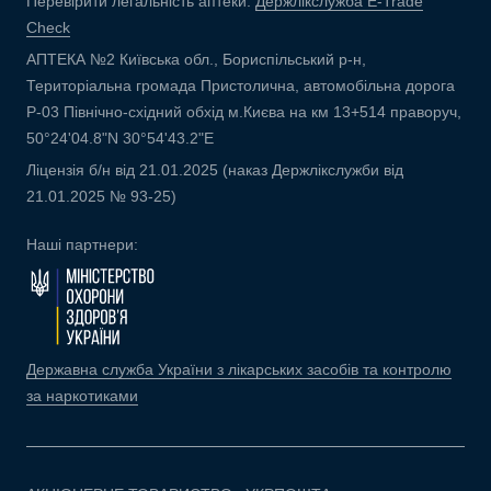
Перевірити легальність аптеки:
Держлікслужба E-Trade
Check
АПТЕКА №2 Київська обл., Бориспільський р-н,
Територіальна громада Пристолична, автомобільна дорога
Р-03 Північно-східний обхід м.Києва на км 13+514 праворуч,
50°24'04.8"N 30°54'43.2"E
Ліцензія б/н від 21.01.2025 (наказ Держлікслужби від
21.01.2025 № 93-25)
Наші партнери:
Державна служба України з лікарських засобів та контролю
за наркотиками