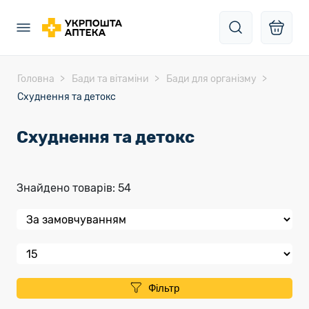
Головна
Бади та вітаміни
Бади для організму
Схуднення та детокс
Схуднення та детокс
Знайдено товарів: 54
Фільтр