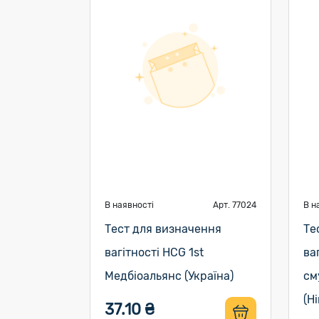
В наявності
Арт. 77024
В н
Тест для визначення
Те
вагітності HCG 1st
ва
Медбіоальянс (Україна)
см
(Н
37.10 ₴