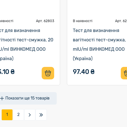
аявності
Арт. 62803
В наявності
Арт. 6
ст для визначення
Тест для визначення
гітності тест-смужка, 20
вагітності тест-смужка,
U/ml ВИНКОМЕД ООО
mIU/ml ВИНКОМЕД ООО
країна)
(Україна)
.10 ₴
97.40 ₴
Показати ще
15
товарів
1
2