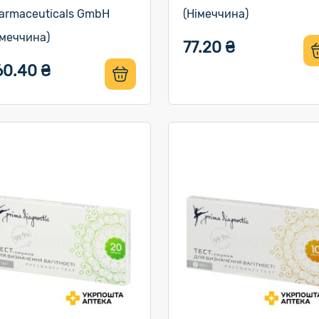
armaceuticals GmbH
(Німеччина)
імеччина)
77.20 ₴
60.40 ₴