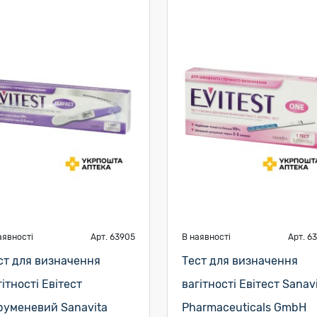
аявності
Арт. 63905
В наявності
Арт. 6
ст для визначення
Тест для визначення
гітності Евітест
вагітності Евітест Sanav
руменевий Sanavita
Pharmaceuticals GmbH