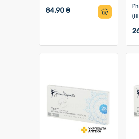
Ph
84.90 ₴
(Н
2