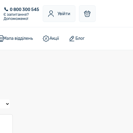
0 800 300 545
Увійти
Є запитання?
Допоможемо!
Мапа відділень
Акції
Блог