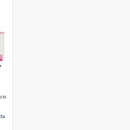
3035
ita