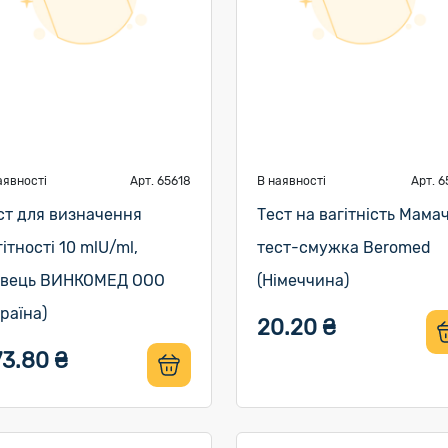
аявності
Арт. 65618
В наявності
Арт. 6
ст для визначення
Тест на вагітність Мама
гітності 10 mlU/ml,
тест-смужка Beromed
івець ВИНКОМЕД ООО
(Німеччина)
країна)
20.20 ₴
73.80 ₴