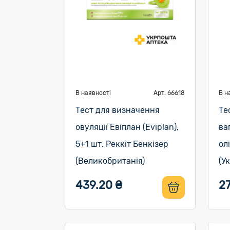
В наявності
Арт. 66618
В н
Тест для визначення
Те
овуляції Евіплан (Eviplan),
ва
5+1 шт. Реккіт Бенкізер
ол
(Великобританія)
(У
439.20 ₴
2