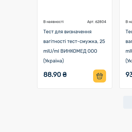
В наявності
Арт. 62804
В н
Тест для визначення
Те
вагітності тест-смужка, 25
ва
mIU/ml ВИНКОМЕД ООО
mI
(Україна)
(У
88.90 ₴
93