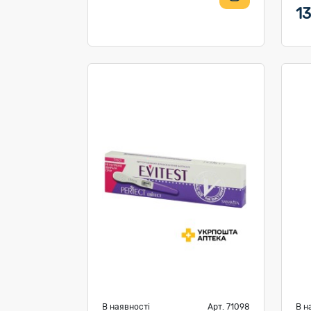
13
В наявності
Арт. 71098
В н