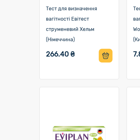
Тест для визначення
Те
вагітності Евітест
ва
струменевий Хельм
Wo
(Німеччина)
(К
266.40 ₴
7.