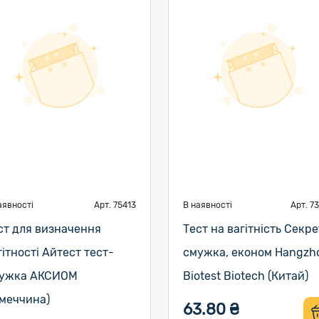
аявності
Арт. 75413
В наявності
Арт. 7
ст для визначення
Тест на вагітність Секре
гітності Айтест тест-
смужка, економ Hangzh
ужка АКСИОМ
Biotest Biotech (Китай)
імеччина)
63.80 ₴