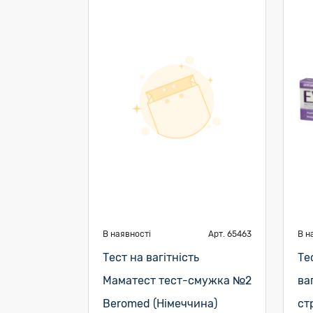
В наявності
Арт. 65463
В н
Тест на вагітність
Те
Маматест тест-смужка №2
ва
Beromed (Німеччина)
ст