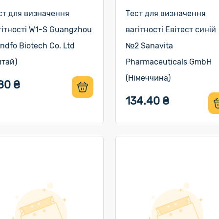
ст для визначення
Тест для визначення
гітності W1-S Guangzhou
вагітності Евітест синій
ndfo Biotech Co. Ltd
№2 Sanavita
итай)
Pharmaceuticals GmbH
(Німеччина)
80 ₴
134.40 ₴