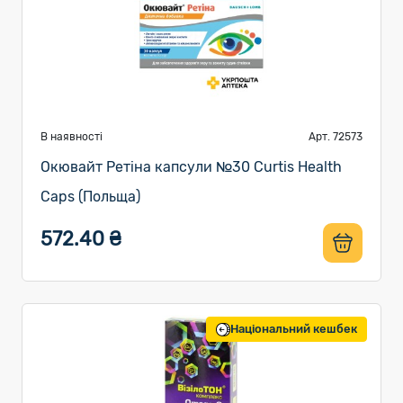
В наявності
Арт. 72573
Окювайт Ретіна капсули №30 Curtis Health
Caps (Польща)
572.40 ₴
Національний кешбек