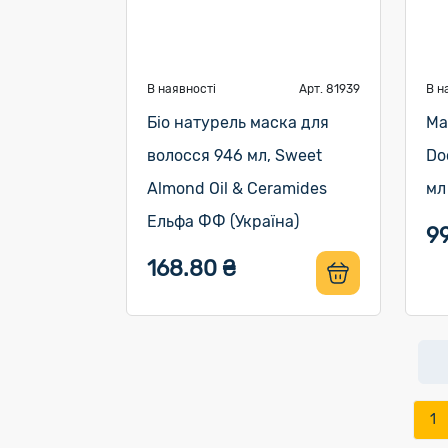
В наявності
Арт. 81939
В н
Біо натурель маска для
Ма
волосся 946 мл, Sweet
Do
Almond Oil & Ceramides
мл
Ельфа ФФ (Україна)
9
168.80 ₴
1