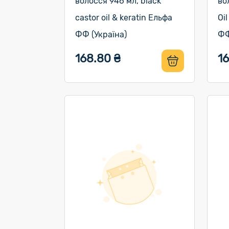
волосся 946 мл, black
во
castor oil & keratin Ельфа
Oi
ФФ (Україна)
ФФ
168.80 ₴
1