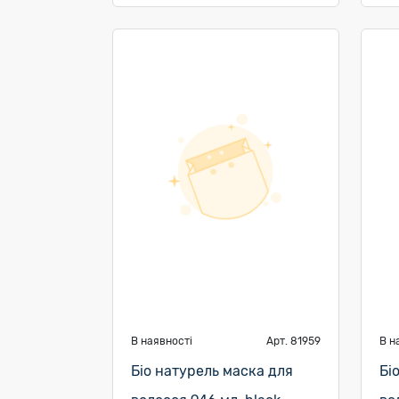
В наявності
Арт. 81959
В н
Біо натурель маска для
Бі