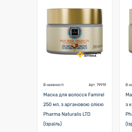
В наявності
Арт. 79919
В н
Маска для волосся Famirel
Ма
250 мл, з аргановою олією
з 
Pharma Naturalis LTD
Ph
(Ізраїль)
(Із