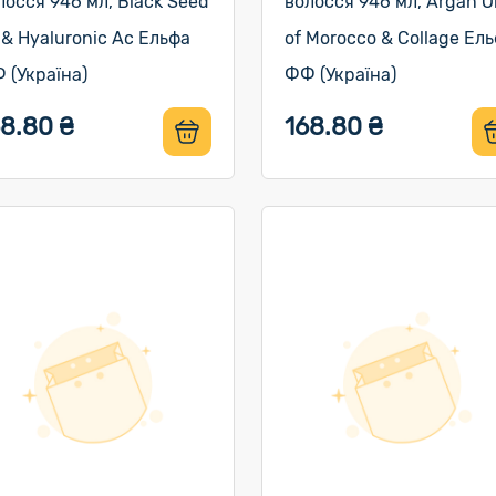
лосся 946 мл, Black Seed
волосся 946 мл, Argan Oi
l & Hyaluronic Ac Ельфа
of Morocco & Collage Ел
 (Україна)
ФФ (Україна)
68.80 ₴
168.80 ₴