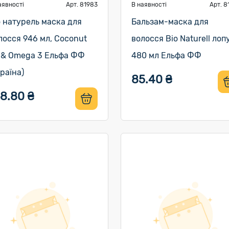
аявності
Арт. 81983
В наявності
Арт. 8
о натурель маска для
Бальзам-маска для
лосся 946 мл, Coconut
волосся Bio Naturell лоп
l & Omega 3 Ельфа ФФ
480 мл Ельфа ФФ
країна)
85.40 ₴
68.80 ₴