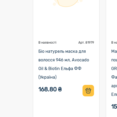
В наявності
Арт. 81979
В н
Біо натурель маска для
Ма
волосся 946 мл, Avocado
по
Oil & Biotin Ельфа ФФ
GR
(Україна)
Фа
ар
168.80 ₴
Ел
1