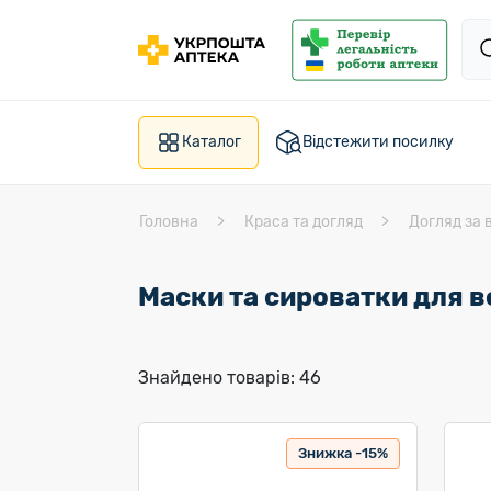
Каталог
Відстежити посилку
Головна
Краса та догляд
Догляд за 
Маски та сироватки для 
Знайдено товарів: 46
Знижка -15%