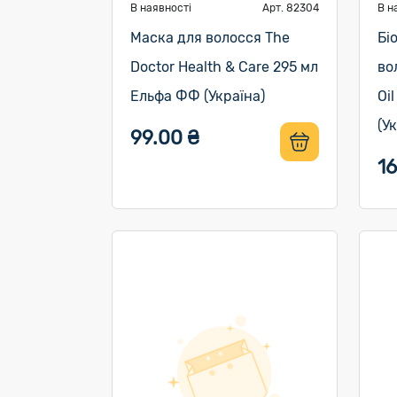
В наявності
Арт. 82304
В н
Маска для волосся The
Бі
Doctor Health & Care 295 мл
во
Ельфа ФФ (Україна)
Oi
(У
99.00 ₴
1