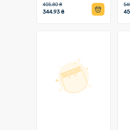
405.80 ₴
54
344.93 ₴
45