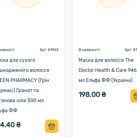
аявності
Арт. 81963
В наявності
Арт. 8
ска для сухого
Маска для волосся The
шкодженого волосся
Doctor Health & Care 946
EEN PHARMACY (Грін
мл Ельфа ФФ (Україна)
рмасі) Гранат та
198.00 ₴
ганова олія 300 мл
ьфа ФФ
54.40 ₴