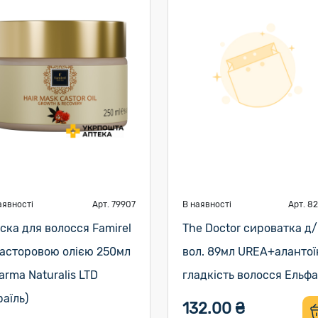
аявності
Арт. 79907
В наявності
Арт. 8
ска для волосся Famirel
The Doctor сироватка д/
касторовою олією 250мл
вол. 89мл UREA+алантої
arma Naturalis LTD
гладкість волосся Ельфа
раїль)
132.00 ₴