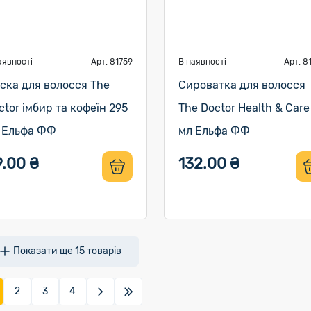
аявності
Арт. 81759
В наявності
Арт. 8
ска для волосся The
Сироватка для волосся
ctor імбир та кофеїн 295
The Doctor Health & Care
 Ельфа ФФ
мл Ельфа ФФ
9.00 ₴
132.00 ₴
Показати ще
15
товарів
2
3
4