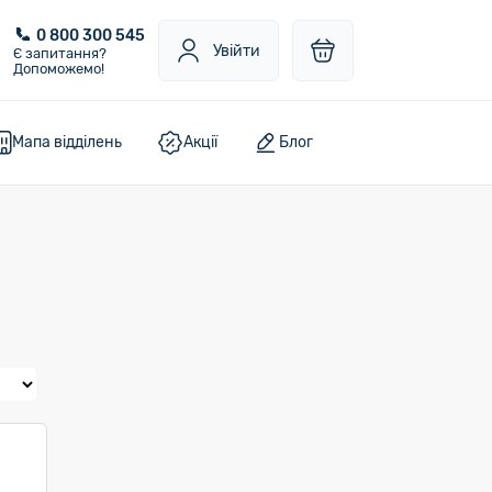
0 800 300 545
Увійти
Є запитання?
Допоможемо!
Мапа відділень
Акції
Блог