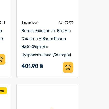
6048
В наявності
Арт. 75979
ін
Віталік Ехінацея + Вітамін
50
C капс., тм Baum Pharm
№30 Фортекс
Нутрасютикалс (Болгарія)
401.90 ₴
бек