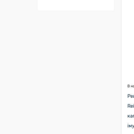
В н
Ре
Re
ка
ім