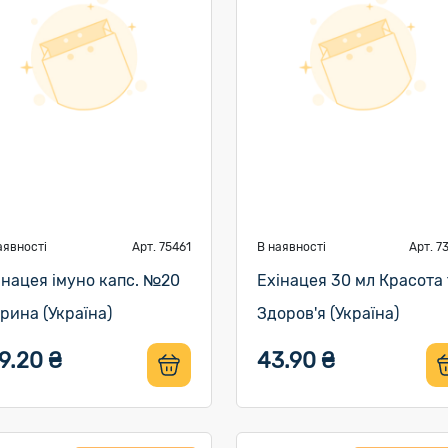
аявності
Арт. 75461
В наявності
Арт. 7
інацея імуно капс. №20
Ехінацея 30 мл Красота 
рина (Україна)
Здоров'я (Україна)
9.20 ₴
43.90 ₴