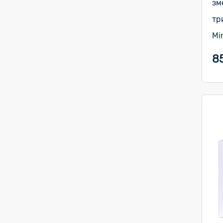
зм
тр
Mi
8