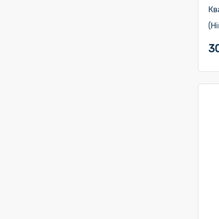
Кв
(Н
3