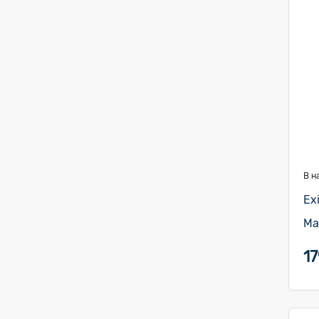
В н
Ех
Ма
17