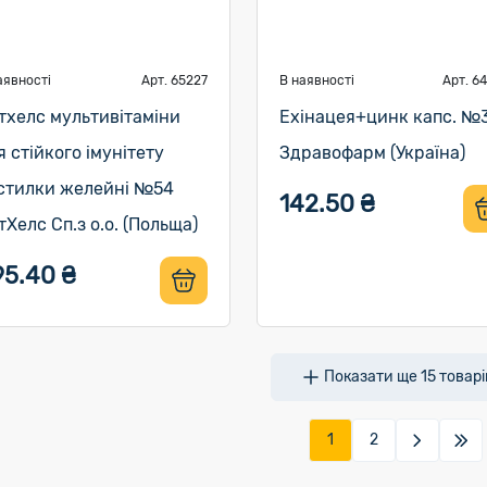
аявності
Арт. 65227
В наявності
Арт. 6
тхелс мультивітаміни
Ехінацея+цинк капс. №
я стійкого імунітету
Здравофарм (Україна)
стилки желейні №54
142.50 ₴
тХелс Сп.з о.о. (Польща)
95.40 ₴
Показати ще
15
товарі
1
2