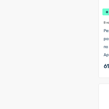
В н
Ре
ро
по
Ар
61