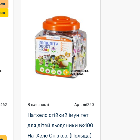
ься
бек
6462
В наявності
Арт. 66220
Натхелс стійкий імунітет
для дітей льодяники №100
НатХелс Сп.з о.о. (Польща)