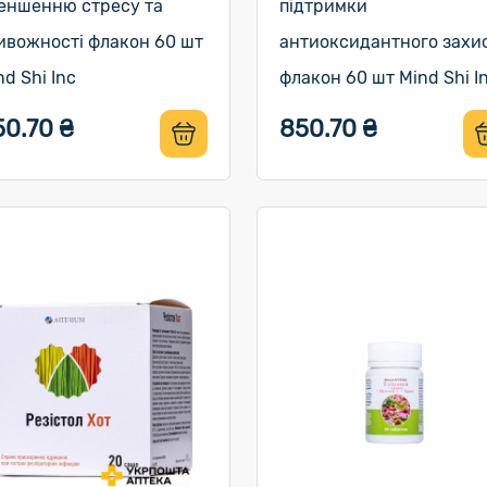
еншенню стресу та
підтримки
ивожності флакон 60 шт
антиоксидантного захи
nd Shi Inc
флакон 60 шт Mind Shi I
50.70 ₴
850.70 ₴