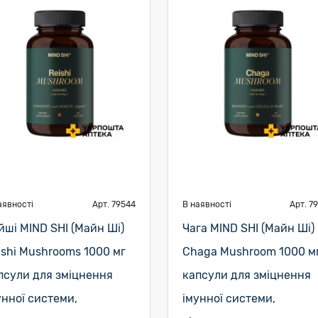
аявності
Арт. 79544
В наявності
Арт. 7
йші MIND SHI (Майн Ші)
Чага MIND SHI (Майн Ші)
ishi Mushrooms 1000 мг
Chaga Mushroom 1000 м
псули для зміцнення
капсули для зміцнення
унної системи,
імунної системи,