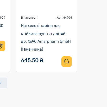
4909
В наявності
Арт. 64904
30
Натхелс вітаміни для
стійкого імунітету дітей
др. №90 Amarpharm GmbH
(Німеччина)
645.50 ₴
в