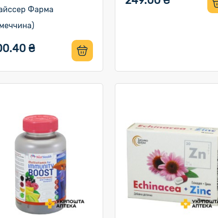
249.00 ₴
айссер Фарма
імеччина)
00.40 ₴