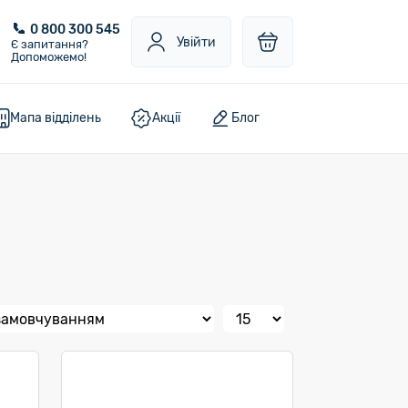
0 800 300 545
Увійти
Є запитання?
Допоможемо!
Мапа відділень
Акції
Блог