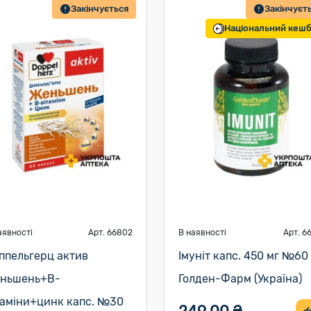
Закінчується
Закінчуєт
Національний кеш
аявності
Арт. 66802
В наявності
Арт. 6
ппельгерц актив
Імуніт капс. 450 мг №60
ньшень+В-
Голден-Фарм (Україна)
таміни+цинк капс. №30