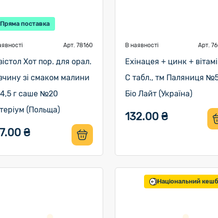
Пряма поставка
аявності
Арт. 78160
В наявності
Арт. 7
зістол Хот пор. для орал.
Ехінацея + цинк + вітам
зчину зі смаком малини
С табл., тм Паляниця №
 4,5 г саше №20
Біо Лайт (Україна)
теріум (Польща)
132.00 ₴
7.00 ₴
Національний кеш