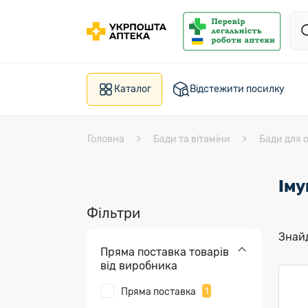
Каталог
Відстежити посилку
Головна
Бади та вітаміни
Бади для 
Іму
Фільтри
Знайд
Пряма поставка товарів
від виробника
Пряма поставка
1