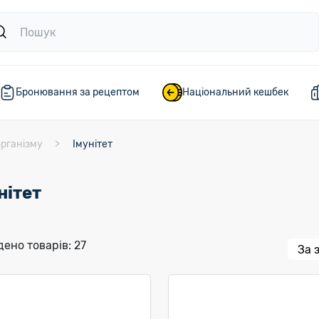
Бронювання за рецептом
Національний кешбек
організму
Імунітет
нітет
ено товарів: 27