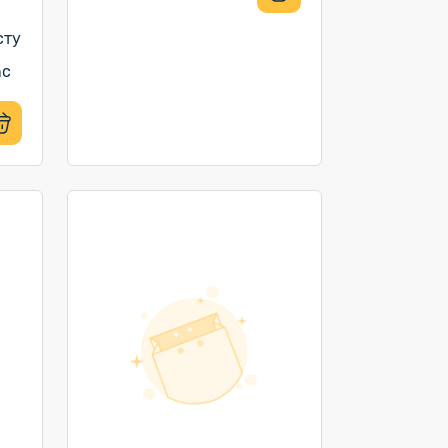
сту
nc