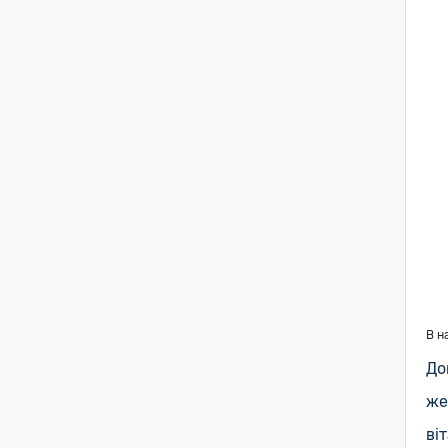
В н
До
же
ві