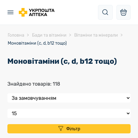
Головна
Бади та вітаміни
Вітаміни та мінерали
Моновітаміни (c, d, b12 тощо)
Моновітаміни (c, d, b12 тощо)
Знайдено товарів: 118
Фільтр